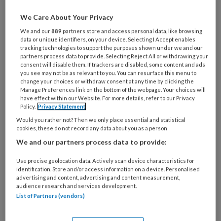
Al een account of abonnement?
Log dan in
We Care About Your Privacy
Wat
We and our
889
partners store and access personal data, like browsing
data or unique identifiers, on your device. Selecting I Accept enables
is
tracking technologies to support the purposes shown under we and our
je
partners process data to provide. Selecting Reject All or withdrawing your
consent will disable them. If trackers are disabled, some content and ads
e-
Kies
you see may not be as relevant to you. You can resurface this menu to
mailadres?
je
change your choices or withdraw consent at any time by clicking the
*
*
Manage Preferences link on the bottom of the webpage. Your choices will
wachtwoord*
*
have effect within our Website. For more details, refer to our Privacy
Policy.
Privacy Statement
Kies
Would you rather not? Then we only place essential and statistical
je
cookies, these do not record any data about you as a person
functie
*
We and our partners process data to provide:
Bij
welke
Use precise geolocation data. Actively scan device characteristics for
identification. Store and/or access information on a device. Personalised
organisatie
advertising and content, advertising and content measurement,
werk
audience research and services development.
Untitled
Ontvang 2x per week de
je?
List of Partners (vendors)
KinderopvangTotaal nieuwsbrief