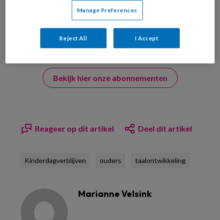
Manage Preferences
Reject All
I Accept
Bekijk hier onze abonnementen
Reageer op dit artikel
Deel dit artikel
Kinderdagverblijven
ouders
taalontwikkeling
Marianne Velsink