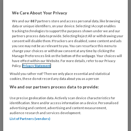
Bij
welke
We Care About Your Privacy
organisatie
We and our
887
partners store and access personal data, like browsing
werk
Untitled
data or unique identifiers, on your device. Selecting I Accept enables
Ontvang 2x per week de
je?
tracking technologies to support the purposes shown under we and our
KinderopvangTotaal nieuwsbrief
partners process data to provide. Selecting Reject All or withdrawing your
consent will disable them. If trackers are disabled, some content and ads
you see may not be as relevant to you. You can resurface this menu to
Ontvang iedere zondag het
change your choices or withdraw consent at any time by clicking the
Manage Preferences link on the bottom of the webpage. Your choices will
Management Kinderopvang
have effect within our Website. For more details, refer to our Privacy
Weekoverzicht
Policy.
Privacy Statement
Would you rather not? Then we only place essential and statistical
cookies, these do not record any data about you as a person
Ja, ik geef toestemming voor e-mails
We and our partners process data to provide:
van KinderopvangTotaal en
Springer Media B.V.
?
Use precise geolocation data. Actively scan device characteristics for
identification. Store and/or access information on a device. Personalised
advertising and content, advertising and content measurement,
Uw bovenstaande gegevens kunnen worden toegevoegd aan
audience research and services development.
List of Partners (vendors)
uw profiel in overeenstemming met ons
privacy statement
.
?