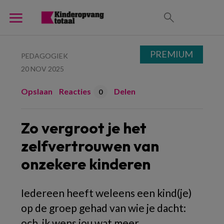
PREMIUM
PEDAGOGIEK
20 NOV 2025
Opslaan
Reacties
Delen
0
Zo vergroot je het
zelfvertrouwen van
onzekere kinderen
Iedereen heeft weleens een kind(je)
op de groep gehad van wie je dacht:
och, ik wens jou wat meer