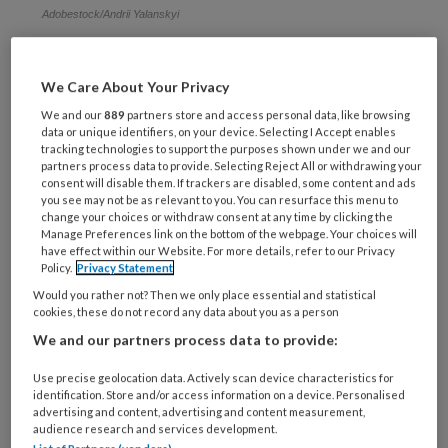
Adobestock/Andrii Yalanskyi
Over
We Care About Your Privacy
We and our
889
partners store and access personal data, like browsing
data or unique identifiers, on your device. Selecting I Accept enables
REGISTREREN
tracking technologies to support the purposes shown under we and our
partners process data to provide. Selecting Reject All or withdrawing your
consent will disable them. If trackers are disabled, some content and ads
Wil je dit artikel lezen?
you see may not be as relevant to you. You can resurface this menu to
change your choices or withdraw consent at any time by clicking the
Maak gratis een account aan en lees 2
Manage Preferences link on the bottom of the webpage. Your choices will
have effect within our Website. For more details, refer to our Privacy
artikelen gratis per maand
Policy.
Privacy Statement
Would you rather not? Then we only place essential and statistical
Al een account of abonnement?
Log dan in
cookies, these do not record any data about you as a person
We and our partners process data to provide:
Wat
Use precise geolocation data. Actively scan device characteristics for
is
identification. Store and/or access information on a device. Personalised
je
advertising and content, advertising and content measurement,
audience research and services development.
e-