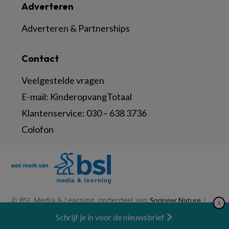
Adverteren
Adverteren & Partnerships
Contact
Veelgestelde vragen
E-mail:
KinderopvangTotaal
Klantenservice:
030 – 638 3736
Colofon
© BSL Media & Learning, onderdeel van
|
Springer Nature
X
|
|
Privacy Statement
Disclaimer
Voorwaarden
Nieuwsbrief
Schrijf je in voor de nieuwsbrief
Abonneren