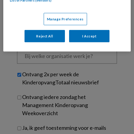
Kies
List of Partners (vendors)
mailadres?
je
*
*
wachtwoord*
*
Manage Preferences
Kies
je
Reject All
I Accept
functie
*
Bij
welke
organisatie
werk
Untitled
Ontvang 2x per week de
je?
KinderopvangTotaal nieuwsbrief
Ontvang iedere zondag het
Management Kinderopvang
Weekoverzicht
Ja, ik geef toestemming voor e-mails