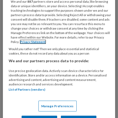
We and our
887
partners store and access personal data, like browsing
organisatie
data or unique identifiers, on your device. Selecting I Accept enables
werk
tracking technologies to support the purposes shown under we and our
Untitled
Ontvang 2x per week de
partners process data to provide. Selecting Reject All or withdrawing your
je?
consent will disable them. If trackers are disabled, some content and ads
KinderopvangTotaal nieuwsbrief
you see may not be as relevant to you. You can resurface this menu to
change your choices or withdraw consent at any time by clicking the
Manage Preferences link on the bottom of the webpage. Your choices will
Ontvang iedere zondag het
have effect within our Website. For more details, refer to our Privacy
Policy.
Privacy Statement
Management Kinderopvang
Would you rather not? Then we only place essential and statistical
Weekoverzicht
cookies, these do not record any data about you as a person
We and our partners process data to provide:
Ja, ik geef toestemming voor e-mails
van KinderopvangTotaal en
Use precise geolocation data. Actively scan device characteristics for
identification. Store and/or access information on a device. Personalised
Springer Media B.V.
?
advertising and content, advertising and content measurement,
audience research and services development.
List of Partners (vendors)
Uw bovenstaande gegevens kunnen worden toegevoegd aan
uw profiel in overeenstemming met ons
privacy statement
.
Manage Preferences
?