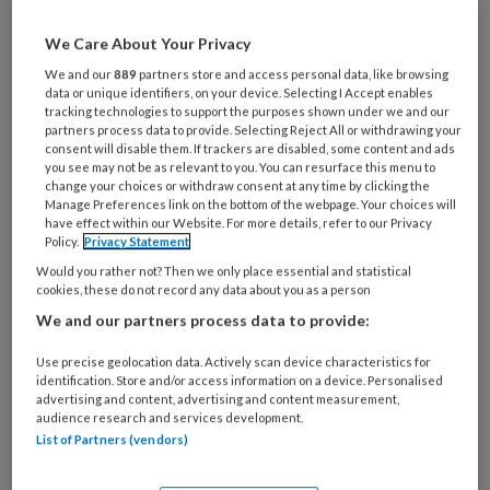
Wil je dit artikel lezen?
We Care About Your Privacy
Maak gratis een account aan en lees 2
We and our
889
partners store and access personal data, like browsing
data or unique identifiers, on your device. Selecting I Accept enables
artikelen gratis per maand
tracking technologies to support the purposes shown under we and our
partners process data to provide. Selecting Reject All or withdrawing your
Al een account of abonnement?
Log dan in
consent will disable them. If trackers are disabled, some content and ads
you see may not be as relevant to you. You can resurface this menu to
change your choices or withdraw consent at any time by clicking the
Manage Preferences link on the bottom of the webpage. Your choices will
Wat
have effect within our Website. For more details, refer to our Privacy
is
Policy.
Privacy Statement
je
Would you rather not? Then we only place essential and statistical
e-
cookies, these do not record any data about you as a person
Kies
mailadres?
We and our partners process data to provide:
je
*
*
wachtwoord*
*
Use precise geolocation data. Actively scan device characteristics for
identification. Store and/or access information on a device. Personalised
Kies
advertising and content, advertising and content measurement,
je
audience research and services development.
functie
*
List of Partners (vendors)
Bij