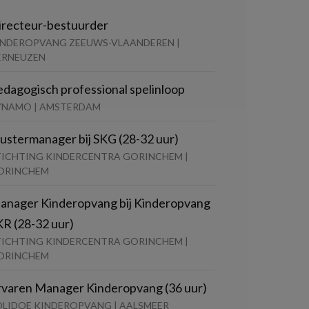
irecteur-bestuurder
INDEROPVANG ZEEUWS-VLAANDEREN |
ERNEUZEN
edagogisch professional spelinloop
YNAMO | AMSTERDAM
lustermanager bij SKG (28-32 uur)
TICHTING KINDERCENTRA GORINCHEM |
ORINCHEM
anager Kinderopvang bij Kinderopvang
KR (28-32 uur)
TICHTING KINDERCENTRA GORINCHEM |
ORINCHEM
rvaren Manager Kinderopvang (36 uur)
OLIDOE KINDEROPVANG | AALSMEER