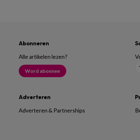
Abonneren
S
Alle artikelen lezen
?
Vo
Word abonnee
Adverteren
P
Adverteren & Partnerships
B