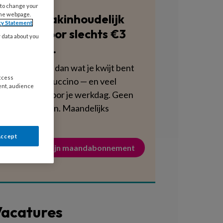
 to change your
the webpage.
Blijf vakinhoudelijk
cy Statement
scherp voor slechts €3
y data about you
per week.
Dat is minder dan wat je kwijt bent
access
aan een cappuccino — en veel
ent, audience
voedzamer voor je werkdag. Geen
verplichtingen. Maandelijks
opzegbaar.
Accept
Activeer mijn maandabonnement
acatures