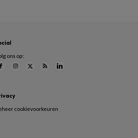
ocial
lg ons op:
rivacy
eheer cookievoorkeuren