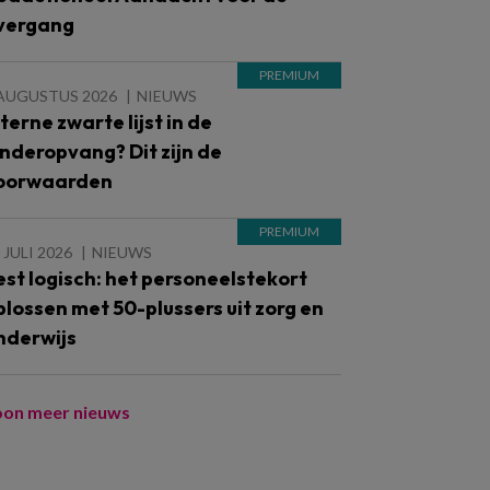
vergang
 AUGUSTUS 2026
NIEUWS
nterne zwarte lijst in de
inderopvang? Dit zijn de
oorwaarden
 JULI 2026
NIEUWS
est logisch: het personeelstekort
plossen met 50-plussers uit zorg en
nderwijs
oon meer nieuws