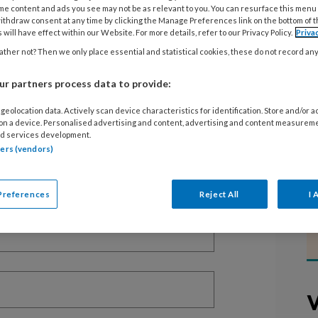
me content and ads you see may not be as relevant to you. You can resurface this menu
ithdraw consent at any time by clicking the Manage Preferences link on the bottom of 
 will have effect within our Website. For more details, refer to our Privacy Policy.
Priva
ther not? Then we only place essential and statistical cookies, these do not record an
EGISTREREN
r partners process data to provide:
t artikel lezen?
geolocation data. Actively scan device characteristics for identification. Store and/or 
 on a device. Personalised advertising and content, advertising and content measurem
en lees 2 artikelen gratis per maand
d services development.
tners (vendors)
of abonnement?
Log dan in
Preferences
Reject All
I 
V