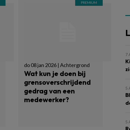
L
7
K
do 08 jan 2026 | Achtergrond
z
Wat kun je doen bij
grensoverschrijdend
5
gedrag van een
B
medewerker?
d
5
R