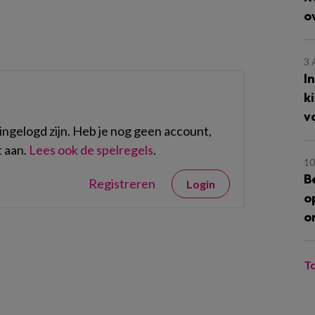
o
3
I
k
v
ngelogd zijn. Heb je nog geen account,
 aan.
Lees ook de spelregels
.
10
B
Registreren
Login
o
o
T