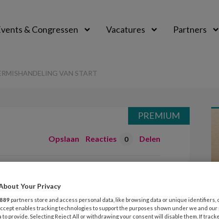
vents & Congressen
Vacatures
Partners
aal
RMISHANDELING VAN START
PREMIUM
Opslaan
Reacties
Delen
0
gen
About Your Privacy
ling van start
889
partners store and access personal data, like browsing data or unique identifiers, 
 Accept enables tracking technologies to support the purposes shown under we and our
 to provide. Selecting Reject All or withdrawing your consent will disable them. If track