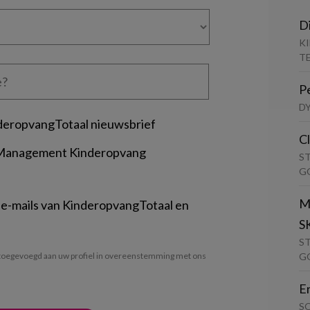
D
K
T
P
D
deropvangTotaal nieuwsbrief
C
 Management Kinderopvang
S
G
M
 e-mails van KinderopvangTotaal en
S
S
G
oegevoegd aan uw profiel in overeenstemming met ons
E
S