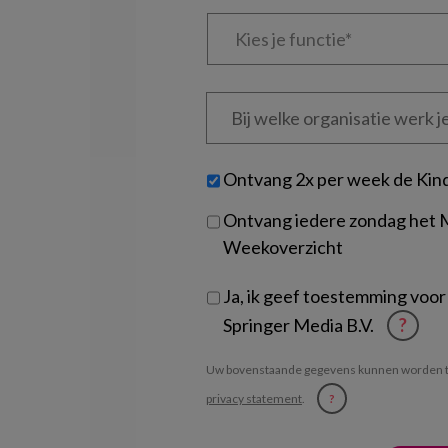
Kies
je
functie
*
Bij
welke
organisatie
werk
Untitled
Ontvang 2x per week de Kin
je?
Ontvang iedere zondag het
Weekoverzicht
Ja, ik geef toestemming voor
Springer Media B.V.
?
Uw bovenstaande gegevens kunnen worden t
privacy statement
.
?