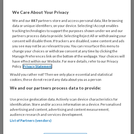
We Care About Your Privacy
Wil je dit artikel lezen?
We and our
887
partners store and access personal data, like browsing
Maak gratis een account aan en lees 2
data or unique identifiers, on your device. Selecting I Accept enables
tracking technologies to support the purposes shown under we and our
artikelen gratis per maand
partners process data to provide. Selecting Reject All or withdrawing your
consent will disable them. If trackers are disabled, some content and ads
you see may not be as relevant to you. You can resurface this menu to
Al een account of abonnement?
Log dan in
change your choices or withdraw consent at any time by clicking the
Manage Preferences link on the bottom of the webpage. Your choices will
have effect within our Website. For more details, refer to our Privacy
Wat
Policy.
Privacy Statement
is
Would you rather not? Then we only place essential and statistical
je
cookies, these do not record any data about you as a person
e-
We and our partners process data to provide:
Kies
mailadres?
je
Use precise geolocation data. Actively scan device characteristics for
*
*
wachtwoord*
*
identification. Store and/or access information on a device. Personalised
advertising and content, advertising and content measurement,
Kies
audience research and services development.
je
List of Partners (vendors)
functie
*