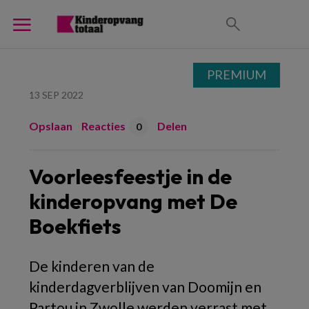
PREMIUM
13 SEP 2022
Opslaan
Reacties
Delen
0
Voorleesfeestje in de
kinderopvang met De
Boekfiets
De kinderen van de
kinderdagverblijven van Doomijn en
Partou in Zwolle werden verrast met