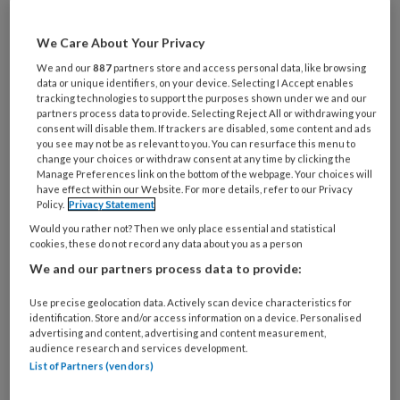
Maak gratis een account aan en lees 2
artikelen gratis per maand
We Care About Your Privacy
We and our
887
partners store and access personal data, like browsing
Al een account of abonnement?
Log dan in
data or unique identifiers, on your device. Selecting I Accept enables
tracking technologies to support the purposes shown under we and our
partners process data to provide. Selecting Reject All or withdrawing your
consent will disable them. If trackers are disabled, some content and ads
Wat
you see may not be as relevant to you. You can resurface this menu to
is
change your choices or withdraw consent at any time by clicking the
Manage Preferences link on the bottom of the webpage. Your choices will
je
have effect within our Website. For more details, refer to our Privacy
e-
Policy.
Privacy Statement
Kies
mailadres?
je
Would you rather not? Then we only place essential and statistical
*
*
cookies, these do not record any data about you as a person
wachtwoord*
*
We and our partners process data to provide:
Kies
je
Use precise geolocation data. Actively scan device characteristics for
identification. Store and/or access information on a device. Personalised
functie
*
advertising and content, advertising and content measurement,
audience research and services development.
Bij
List of Partners (vendors)
welke
organisatie