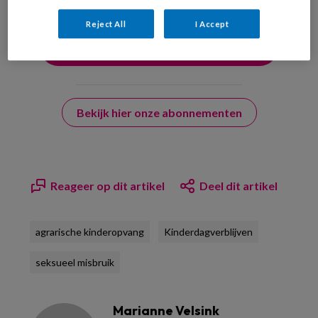
Reject All
I Accept
Bekijk hier onze abonnementen
Reageer op dit artikel
Deel dit artikel
agrarische kinderopvang
Kinderdagverblijven
seksueel misbruik
Marianne Velsink