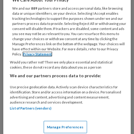
Bij
We and our
889
partners store and access personal data, like browsing
welke
data or unique identifiers, on your device. Selecting I Accept enables
organisatie
tracking technologies to support the purposes shown under we and our
werk
partners process data to provide. Selecting Reject All or withdrawing your
Untitled
Ontvang 2x per week de
consent will disable them. If trackers are disabled, some content and ads
je?
you see may not be as relevant to you. You can resurface this menu to
KinderopvangTotaal nieuwsbrief
change your choices or withdraw consent at any time by clicking the
Manage Preferences link on the bottom of the webpage. Your choices will
have effect within our Website. For more details, refer to our Privacy
Ontvang iedere zondag het
Policy.
Privacy Statement
Management Kinderopvang
Would you rather not? Then we only place essential and statistical
Weekoverzicht
cookies, these do not record any data about you as a person
We and our partners process data to provide:
Ja, ik geef toestemming voor e-mails
Use precise geolocation data. Actively scan device characteristics for
van KinderopvangTotaal en
identification. Store and/or access information on a device. Personalised
advertising and content, advertising and content measurement,
Springer Media B.V.
?
audience research and services development.
List of Partners (vendors)
Uw bovenstaande gegevens kunnen worden toegevoegd aan
uw profiel in overeenstemming met ons
privacy statement
.
Manage Preferences
?