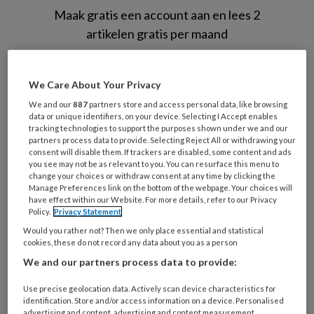
Maak gratis een account aan en lees 2
artikelen gratis per maand
Al een account of abonnement?
Log dan in
We Care About Your Privacy
We and our
887
partners store and access personal data, like browsing
Wat
data or unique identifiers, on your device. Selecting I Accept enables
is
tracking technologies to support the purposes shown under we and our
je
partners process data to provide. Selecting Reject All or withdrawing your
consent will disable them. If trackers are disabled, some content and ads
e-
Kies
you see may not be as relevant to you. You can resurface this menu to
mailadres?
change your choices or withdraw consent at any time by clicking the
je
Manage Preferences link on the bottom of the webpage. Your choices will
*
*
wachtwoord*
*
have effect within our Website. For more details, refer to our Privacy
Policy.
Privacy Statement
Kies
Would you rather not? Then we only place essential and statistical
je
cookies, these do not record any data about you as a person
functie
*
We and our partners process data to provide:
Bij
Use precise geolocation data. Actively scan device characteristics for
welke
identification. Store and/or access information on a device. Personalised
organisatie
advertising and content, advertising and content measurement,