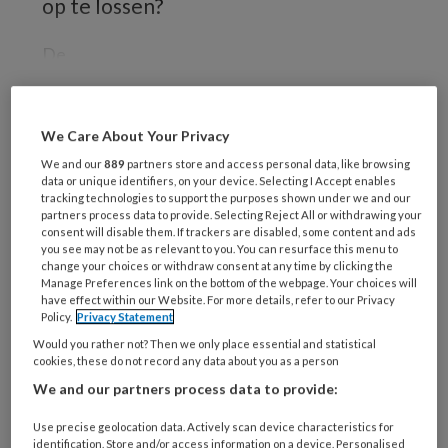
op te lossen?
De
We Care About Your Privacy
REGISTREREN
We and our
889
partners store and access personal data, like browsing
data or unique identifiers, on your device. Selecting I Accept enables
Wil je dit artikel lezen?
tracking technologies to support the purposes shown under we and our
partners process data to provide. Selecting Reject All or withdrawing your
consent will disable them. If trackers are disabled, some content and ads
Maak gratis een account aan en lees 2
you see may not be as relevant to you. You can resurface this menu to
artikelen gratis per maand
change your choices or withdraw consent at any time by clicking the
Manage Preferences link on the bottom of the webpage. Your choices will
have effect within our Website. For more details, refer to our Privacy
Al een account of abonnement?
Log dan in
Policy.
Privacy Statement
Would you rather not? Then we only place essential and statistical
cookies, these do not record any data about you as a person
Wat
We and our partners process data to provide:
is
je
Use precise geolocation data. Actively scan device characteristics for
e-
identification. Store and/or access information on a device. Personalised