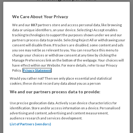
Al een account of abonnement?
Log dan in
We Care About Your Privacy
We and our
887
partners store and access personal data, like browsing
Wat
data or unique identifiers, on your device. Selecting I Accept enables
tracking technologies to support the purposes shown under we and our
is
partners process data to provide. Selecting Reject All or withdrawing your
je
consent will disable them. If trackers are disabled, some content and ads
e-
you see may not be as relevant to you. You can resurface this menu to
Kies
change your choices or withdraw consent at any time by clicking the
mailadres?
je
Manage Preferences link on the bottom of the webpage. Your choices will
*
*
have effect within our Website. For more details, refer to our Privacy
wachtwoord*
*
Policy.
Privacy Statement
Kies
Would you rather not? Then we only place essential and statistical
cookies, these do not record any data about you as a person
je
functie
*
We and our partners process data to provide:
Bij
Use precise geolocation data. Actively scan device characteristics for
welke
identification. Store and/or access information on a device. Personalised
advertising and content, advertising and content measurement,
organisatie
audience research and services development.
werk
Untitled
List of Partners (vendors)
Ontvang 2x per week de
je?