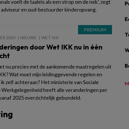
nals voelt de taaleis als een strop om de nek’, zegt
P
, adviseur en oud-bestuurder kinderopvang.
E
T
ER 2020
NIEUWS
WET IKK
deringen door Wet IKK nu in één
W
cht
B
het nu precies met de aankomende maatregelen uit
KK? Wat moet mijn leidinggevende regelen en
ik zelf achteraan? Het ministerie van Sociale
M
 Werkgelegenheid heeft alle veranderingen per
vanaf 2025 overzichtelijk gebundeld.
ving