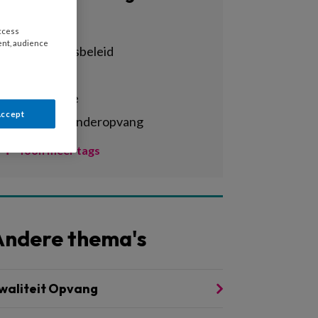
Alle tags
access
ent, audience
achterstandsbeleid
activiteiten
administratie
Accept
agrarische kinderopvang
Toon meer tags
Andere thema's
waliteit Opvang