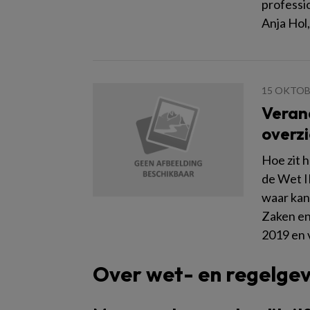
professio
Anja Hol
15 OKTOB
Veran
overzi
Hoe zit 
de Wet I
waar kan 
Zaken en
2019 en 
Over wet- en regelge