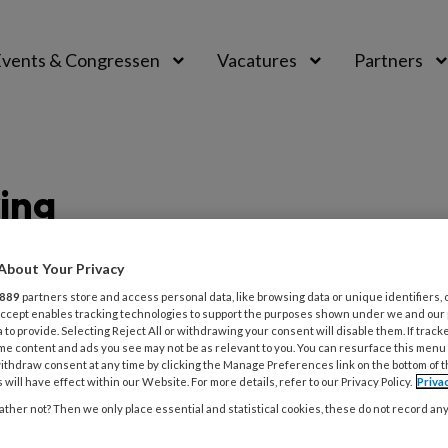
vents & Congressen
Vacatures
Partners
aal
ing
About Your Privacy
889
partners store and access personal data, like browsing data or unique identifiers, 
I 2023
NIEUWS
WET IKK
 Accept enables tracking technologies to support the purposes shown under we and our
 to provide. Selecting Reject All or withdrawing your consent will disable them. If track
-taaleis: waar moet je aan voldoen
me content and ads you see may not be as relevant to you. You can resurface this menu
 toon je dat aan?
ithdraw consent at any time by clicking the Manage Preferences link on the bottom of 
 will have effect within our Website. For more details, refer to our Privacy Policy.
Priva
als pedagogisch medewerker in de kinderopvang?
ther not? Then we only place essential and statistical cookies, these do not record an
 je per 1 januari 2025 beschikken over taalniveau