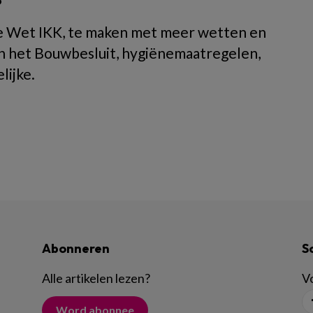
?
de Wet IKK, te maken met meer wetten en
n het Bouwbesluit, hygiënemaatregelen,
lijke.
Abonneren
S
Alle artikelen lezen
?
Vo
Word abonnee