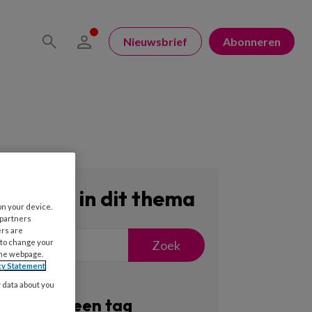
Nieuwsbrief
Abonneren
Zoeken in dit thema
on your device.
 partners
ers are
Zoek
 to change your
the webpage.
cy Statement
y data about you
Filter op een tag