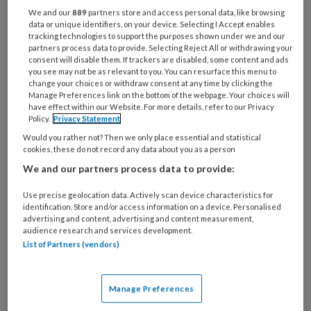
We and our
889
partners store and access personal data, like browsing
data or unique identifiers, on your device. Selecting I Accept enables
tracking technologies to support the purposes shown under we and our
partners process data to provide. Selecting Reject All or withdrawing your
consent will disable them. If trackers are disabled, some content and ads
Intensiever toezicht
you see may not be as relevant to you. You can resurface this menu to
change your choices or withdraw consent at any time by clicking the
gastouderopvang vastgelegd in
Manage Preferences link on the bottom of the webpage. Your choices will
Wet kinderopvang
have effect within our Website. For more details, refer to our Privacy
Policy.
Privacy Statement
Gemeenten zijn per 1 januari 2023 nu ook
Would you rather not? Then we only place essential and statistical
cookies, these do not record any data about you as a person
wettelijk verplicht om jaarlijks minstens 50
We and our partners process data to provide:
procent van de gastoudervoorzieningen te
inspecteren. Gemeenten kregen voor deze
Use precise geolocation data. Actively scan device characteristics for
identification. Store and/or access information on a device. Personalised
intensivering van het toezicht in 2022 al extra
advertising and content, advertising and content measurement,
geld, maar vanaf 2023 is de nieuwe toezichtsnorm
audience research and services development.
List of Partners (vendors)
vastgelegd in de Wet kinderopvang.
Manage Preferences