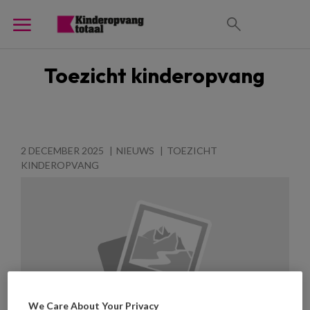
Toezicht kinderopvang
2 DECEMBER 2025
NIEUWS
TOEZICHT
KINDEROPVANG
We Care About Your Privacy