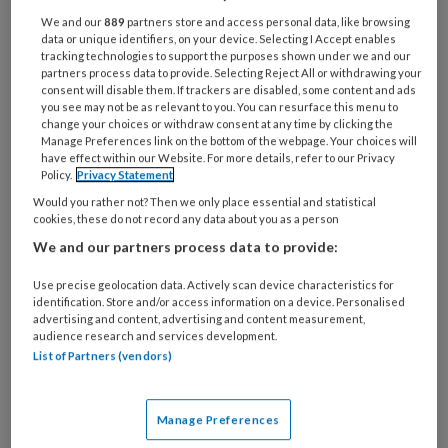
We and our
889
partners store and access personal data, like browsing
data or unique identifiers, on your device. Selecting I Accept enables
tracking technologies to support the purposes shown under we and our
partners process data to provide. Selecting Reject All or withdrawing your
consent will disable them. If trackers are disabled, some content and ads
you see may not be as relevant to you. You can resurface this menu to
Inspectie van het Onderwijs:
change your choices or withdraw consent at any time by clicking the
Manage Preferences link on the bottom of the webpage. Your choices will
gemeenten zien goed toe op
have effect within our Website. For more details, refer to our Privacy
Policy.
Privacy Statement
kinderopvang en VE, maar
Would you rather not? Then we only place essential and statistical
kansengelijkheid moet beter
cookies, these do not record any data about you as a person
We and our partners process data to provide:
Gemeenten en houders van
kinderopvangvoorzieningen weten elkaar steeds
Use precise geolocation data. Actively scan device characteristics for
beter te vinden in de samenwerking, stelt de
identification. Store and/or access information on a device. Personalised
advertising and content, advertising and content measurement,
IvhO. Wel was er in 2024 minder zicht op de
audience research and services development.
kwaliteit en veiligheid én vraagt de Inspectie om
List of Partners (vendors)
meer aandacht voor kansengelijkheid.
Manage Preferences