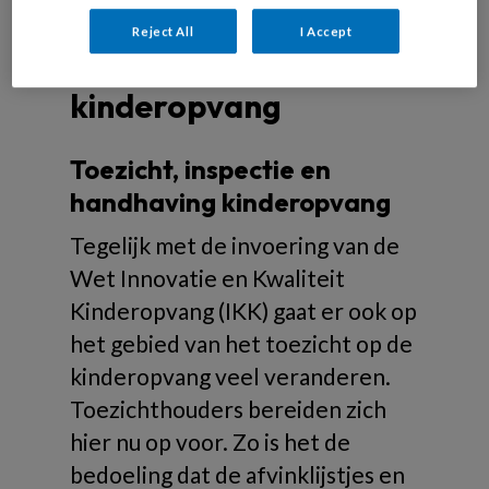
Reject All
I Accept
Over toezicht
kinderopvang
Toezicht, inspectie en
handhaving kinderopvang
Tegelijk met de invoering van de
Wet Innovatie en Kwaliteit
Kinderopvang (IKK) gaat er ook op
het gebied van het toezicht op de
kinderopvang veel veranderen.
Toezichthouders bereiden zich
hier nu op voor. Zo is het de
bedoeling dat de afvinklijstjes en