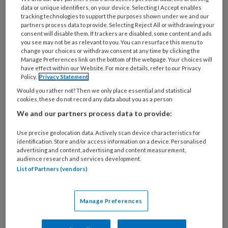
data or unique identifiers, on your device. Selecting I Accept enables
tracking technologies to support the purposes shown under we and our
partners process data to provide. Selecting Reject All or withdrawing your
consent will disable them. If trackers are disabled, some content and ads
you see may not be as relevant to you. You can resurface this menu to
Zo kan het ook – Ontbijten in
change your choices or withdraw consent at any time by clicking the
Manage Preferences link on the bottom of the webpage. Your choices will
pyjama: PolderPracht biedt
have effect within our Website. For more details, refer to our Privacy
Policy.
Privacy Statement
totaalaanbod van 6 tot 21 uur
Would you rather not? Then we only place essential and statistical
Een kinderopvang met ruime openingstijden van 6
cookies, these do not record any data about you as a person
tot 21 uur: Polderpracht biedt uitkomst voor
We and our partners process data to provide:
ouders die vroege of late diensten werken,
Use precise geolocation data. Actively scan device characteristics for
bijvoorbeeld in de Westlandse tuinbouw of in de
identification. Store and/or access information on a device. Personalised
advertising and content, advertising and content measurement,
zorg. Een totaalaanbod waaronder ontbijt,
audience research and services development.
avondeten, een kinderkapper, fysio en logopedie
List of Partners (vendors)
moet ouders kostbare tijd besparen.
Manage Preferences