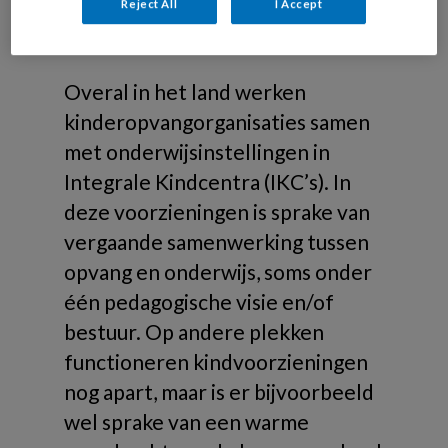
Reject All
I Accept
Over ikc’s
Overal in het land werken
kinderopvangorganisaties samen
met onderwijsinstellingen in
Integrale Kindcentra (IKC’s). In
deze voorzieningen is sprake van
vergaande samenwerking tussen
opvang en onderwijs, soms onder
één pedagogische visie en/of
bestuur. Op andere plekken
functioneren kindvoorzieningen
nog apart, maar is er bijvoorbeeld
wel sprake van een warme