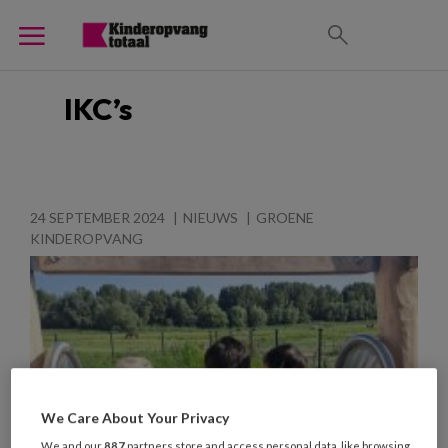
IKC’s
24 SEPTEMBER 2024
NIEUWS
GROENE
KINDEROPVANG
We Care About Your Privacy
We and our
887
partners store and access personal data, like browsing