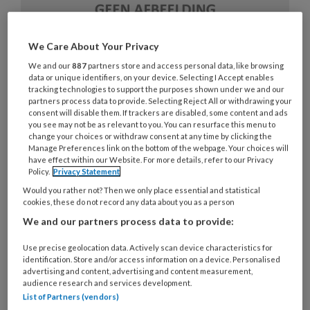
We Care About Your Privacy
We and our
887
partners store and access personal data, like browsing
data or unique identifiers, on your device. Selecting I Accept enables
Aan de slag met een uitdagende
tracking technologies to support the purposes shown under we and our
partners process data to provide. Selecting Reject All or withdrawing your
buitenruimte
consent will disable them. If trackers are disabled, some content and ads
you see may not be as relevant to you. You can resurface this menu to
Bij de inrichting van een IKC past een uitdagende
change your choices or withdraw consent at any time by clicking the
Manage Preferences link on the bottom of the webpage. Your choices will
buitenruimte, omdat daarmee de pedagogische
have effect within our Website. For more details, refer to our Privacy
doelen ondersteund worden. Maar hoe pak je dat
Policy.
Privacy Statement
aan? Vijf tips van BTL, specialist op het gebied van
Would you rather not? Then we only place essential and statistical
cookies, these do not record any data about you as a person
de inrichting van buitenruimten.
We and our partners process data to provide:
Use precise geolocation data. Actively scan device characteristics for
identification. Store and/or access information on a device. Personalised
advertising and content, advertising and content measurement,
audience research and services development.
26 SEPTEMBER 2016
VAKBLAD KINDEROPVANG
List of Partners (vendors)
GROENE KINDEROPVANG