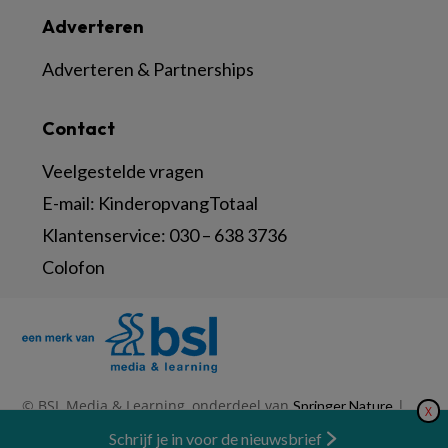
Adverteren
Adverteren & Partnerships
Contact
Veelgestelde vragen
E-mail:
KinderopvangTotaal
Klantenservice:
030 – 638 3736
Colofon
© BSL Media & Learning, onderdeel van
|
Springer Nature
X
|
|
Privacy Statement
Disclaimer
Voorwaarden
Nieuwsbrief
Schrijf je in voor de nieuwsbrief
Abonneren