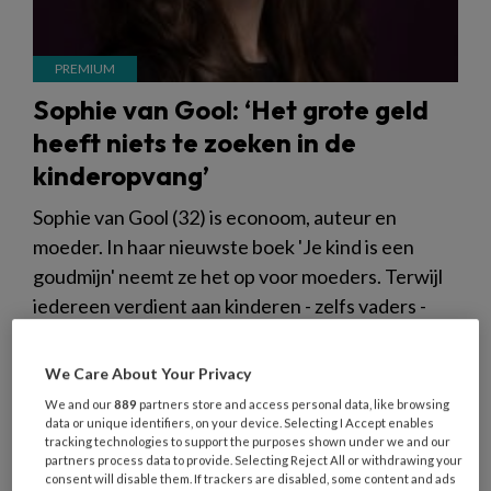
Sophie van Gool: ‘Het grote geld
heeft niets te zoeken in de
kinderopvang’
Sophie van Gool (32) is econoom, auteur en
moeder. In haar nieuwste boek 'Je kind is een
goudmijn' neemt ze het op voor moeders. Terwijl
iedereen verdient aan kinderen - zelfs vaders -
komt de rekening vooral terecht bij moeders, stelt
ze. Ze hekelt de 'moedereconomie' en spaart
We Care About Your Privacy
daarbij ook de private equity in de kinderopvang
We and our
889
partners store and access personal data, like browsing
niet: 'Investeerders geven niet om kinderen, maar
data or unique identifiers, on your device. Selecting I Accept enables
tracking technologies to support the purposes shown under we and our
om spreadsheets.'
partners process data to provide. Selecting Reject All or withdrawing your
consent will disable them. If trackers are disabled, some content and ads