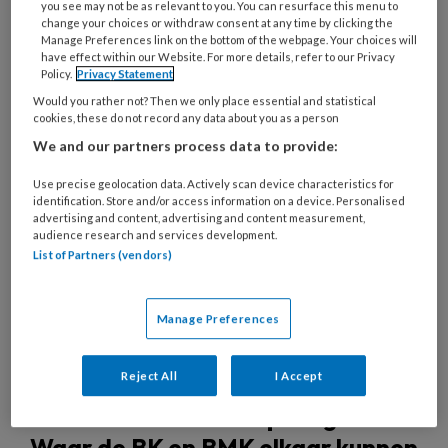
you see may not be as relevant to you. You can resurface this menu to
change your choices or withdraw consent at any time by clicking the
Manage Preferences link on the bottom of the webpage. Your choices will
have effect within our Website. For more details, refer to our Privacy
Policy.
Privacy Statement
20 OKTOBER 2023
ACHTERGROND
FINANCIËN EN
Would you rather not? Then we only place essential and statistical
BEDRIJFSVOERING
cookies, these do not record any data about you as a person
We and our partners process data to provide:
Use precise geolocation data. Actively scan device characteristics for
identification. Store and/or access information on a device. Personalised
advertising and content, advertising and content measurement,
audience research and services development.
List of Partners (vendors)
Manage Preferences
Reject All
I Accept
Polarisatie in kinderopvangland?
Waar de BK en BMK elkaar kunnen