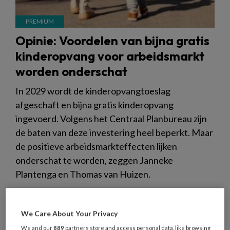
Opinie: Voordelen van bijna gratis
kinderopvang voor arbeidsmarkt
worden onderschat
In 2029 wordt de kinderopvangtoeslag
afgeschaft en bijna gratis kinderopvang
ingevoerd. Volgens het Centraal Planbureau zijn
de baten van deze investering heel beperkt. Maar
de positieve arbeidsmarkteffecten lijken
onderschat te worden, zeggen Janneke
Plantenga en Thomas van Huizen.
We Care About Your Privacy
We and our
889
partners store and access personal data, like browsing