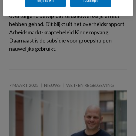
Reject All
I Accept
kinderopvang aan te pakken, ontbreekt
overtuigend bewijs dat ze daadwerkelijk effect
hebben gehad. Dit blijkt uit het overheidsrapport
Arbeidsmarkt-kraptebeleid Kinderopvang.
Daarnaast is de subsidie voor groepshulpen
nauwelijks gebruikt.
7 MAART 2025
NIEUWS
WET- EN REGELGEVING