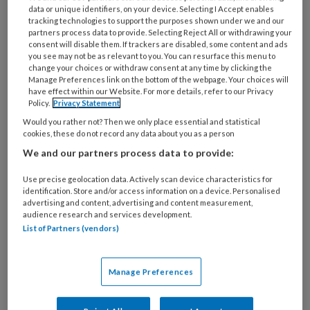
28 MEI 2026
NIEUWS
WET- EN REGELGEVING
data or unique identifiers, on your device. Selecting I Accept enables
tracking technologies to support the purposes shown under we and our
partners process data to provide. Selecting Reject All or withdrawing your
consent will disable them. If trackers are disabled, some content and ads
you see may not be as relevant to you. You can resurface this menu to
change your choices or withdraw consent at any time by clicking the
Manage Preferences link on the bottom of the webpage. Your choices will
have effect within our Website. For more details, refer to our Privacy
Policy.
Privacy Statement
Would you rather not? Then we only place essential and statistical
cookies, these do not record any data about you as a person
We and our partners process data to provide:
Use precise geolocation data. Actively scan device characteristics for
identification. Store and/or access information on a device. Personalised
advertising and content, advertising and content measurement,
audience research and services development.
Onderzoek: ondanks campagnes
List of Partners (vendors)
en subsidies loopt het
personeelstekort op
Manage Preferences
Van alle dure overheidscampagnes en
maatregelen om personeelstekort in de