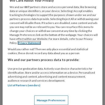
We Care About Your Privacy
We and our
887
partners store and access personal data, like browsing
data or unique identifiers, on your device. Selecting I Accept enables
tracking technologies to support the purposes shown under we and our
partners process data to provide. Selecting Reject All or withdrawing your
consent will disable them. If trackers are disabled, some content and ads
you see may not be as relevant to you. You can resurface this menu to
‘Verhoog de maximum uurprijs’
change your choices or withdraw consent at any time by clicking the
Manage Preferences link on the bottom of the webpage. Your choices will
Uit het praktijkonderzoek naar het kosteneffect
have effect within our Website. For more details, refer to our Privacy
Policy.
Privacy Statement
van de bkr-maatregel voor baby's komt, net als in
Would you rather not? Then we only place essential and statistical
het SEO-onderzoek, naar voren dat
cookies, these do not record any data about you as a person
kinderopvangaanbieders duurder uit zullen zijn.
We and our partners process data to provide:
Gemiddeld 7,3 procent, berekende Buitenhek.
Use precise geolocation data. Actively scan device characteristics for
identification. Store and/or access information on a device. Personalised
advertising and content, advertising and content measurement,
audience research and services development.
List of Partners (vendors)
Over directe
financiering
Manage Preferences