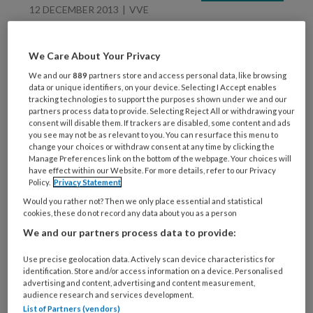
12 DECEMBER 2013
VVE
BOinK hekelt onnodige
ophef dure
We Care About Your Privacy
peuterspeelzaal
We and our
889
partners store and access personal data, like browsing
data or unique identifiers, on your device. Selecting I Accept enables
tracking technologies to support the purposes shown under we and our
partners process data to provide. Selecting Reject All or withdrawing your
consent will disable them. If trackers are disabled, some content and ads
you see may not be as relevant to you. You can resurface this menu to
change your choices or withdraw consent at any time by clicking the
Manage Preferences link on the bottom of the webpage. Your choices will
4 DECEMBER 2013
ARBEIDSVOORWAARDEN
have effect within our Website. For more details, refer to our Privacy
Policy.
Privacy Statement
MOgroep: ‘50.000
peuters niet naar VVE’
Would you rather not? Then we only place essential and statistical
cookies, these do not record any data about you as a person
We and our partners process data to provide:
Use precise geolocation data. Actively scan device characteristics for
identification. Store and/or access information on a device. Personalised
advertising and content, advertising and content measurement,
audience research and services development.
List of Partners (vendors)