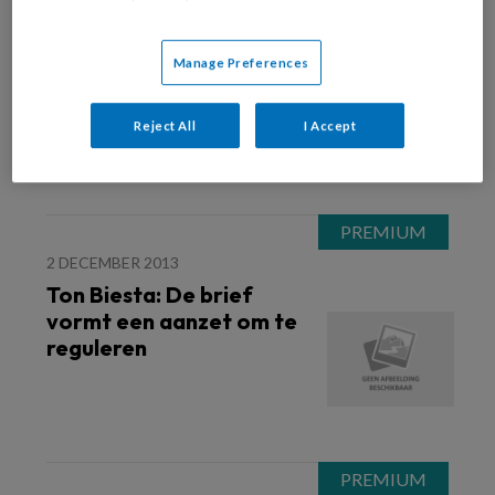
3 DECEMBER 2013
VVE
Gemeenten niet blij met
Manage Preferences
visie Asscher
Reject All
I Accept
2 DECEMBER 2013
Ton Biesta: De brief
vormt een aanzet om te
reguleren