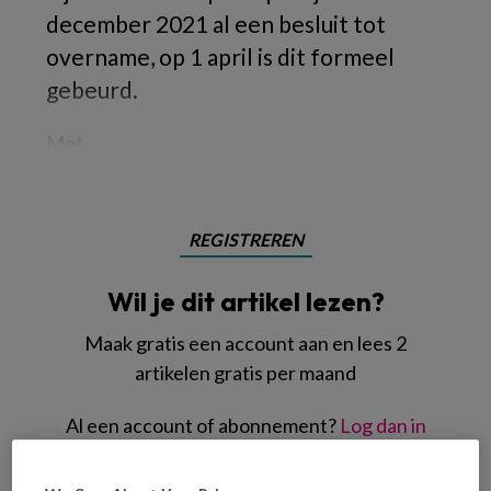
december 2021 al een besluit tot
overname, op 1 april is dit formeel
gebeurd.
Met
REGISTREREN
Wil je dit artikel lezen?
Maak gratis een account aan en lees 2
artikelen gratis per maand
Al een account of abonnement?
Log dan in