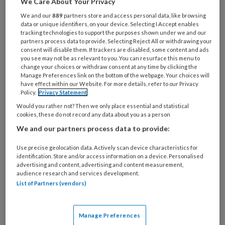
Wat
We Care About Your Privacy
is
We and our
889
partners store and access personal data, like browsing
je
data or unique identifiers, on your device. Selecting I Accept enables
tracking technologies to support the purposes shown under we and our
e-
Kies
partners process data to provide. Selecting Reject All or withdrawing your
mailadres?
je
consent will disable them. If trackers are disabled, some content and ads
*
*
you see may not be as relevant to you. You can resurface this menu to
wachtwoord*
*
change your choices or withdraw consent at any time by clicking the
Manage Preferences link on the bottom of the webpage. Your choices will
Kies
have effect within our Website. For more details, refer to our Privacy
je
Policy.
Privacy Statement
functie
*
Would you rather not? Then we only place essential and statistical
cookies, these do not record any data about you as a person
Bij
We and our partners process data to provide:
welke
organisatie
Use precise geolocation data. Actively scan device characteristics for
werk
identification. Store and/or access information on a device. Personalised
Untitled
Ontvang 2x per week de
je?
advertising and content, advertising and content measurement,
audience research and services development.
KinderopvangTotaal nieuwsbrief
List of Partners (vendors)
Ontvang iedere zondag het
Management Kinderopvang
Manage Preferences