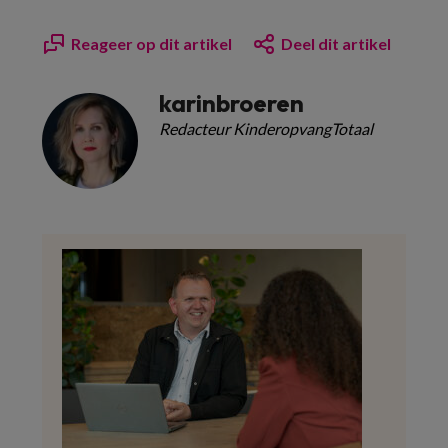
Reageer op dit artikel
Deel dit artikel
karinbroeren
Redacteur KinderopvangTotaal