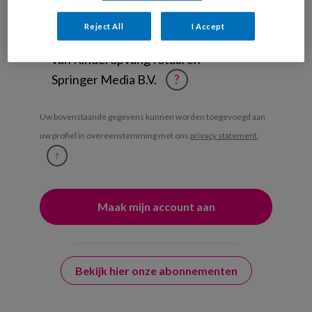
Weekoverzicht
Reject All
I Accept
Ja, ik geef toestemming voor e-mails
van KinderopvangTotaal en
Springer Media B.V.
?
Uw bovenstaande gegevens kunnen worden toegevoegd aan
uw profiel in overeenstemming met ons
privacy statement
.
?
Bekijk hier onze abonnementen