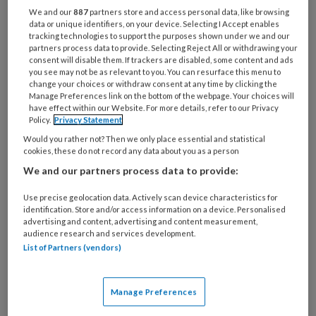
functie
*
We and our
887
partners store and access personal data, like browsing
data or unique identifiers, on your device. Selecting I Accept enables
Bij
tracking technologies to support the purposes shown under we and our
welke
partners process data to provide. Selecting Reject All or withdrawing your
consent will disable them. If trackers are disabled, some content and ads
organisatie
you see may not be as relevant to you. You can resurface this menu to
werk
change your choices or withdraw consent at any time by clicking the
Untitled
Ontvang 2x per week de
je?
Manage Preferences link on the bottom of the webpage. Your choices will
have effect within our Website. For more details, refer to our Privacy
KinderopvangTotaal nieuwsbrief
Policy.
Privacy Statement
Would you rather not? Then we only place essential and statistical
Ontvang iedere zondag het
cookies, these do not record any data about you as a person
Management Kinderopvang
We and our partners process data to provide:
Weekoverzicht
Use precise geolocation data. Actively scan device characteristics for
identification. Store and/or access information on a device. Personalised
Ja, ik geef toestemming voor e-mails
advertising and content, advertising and content measurement,
audience research and services development.
van KinderopvangTotaal en
List of Partners (vendors)
Springer Media B.V.
?
Manage Preferences
Uw bovenstaande gegevens kunnen worden toegevoegd aan