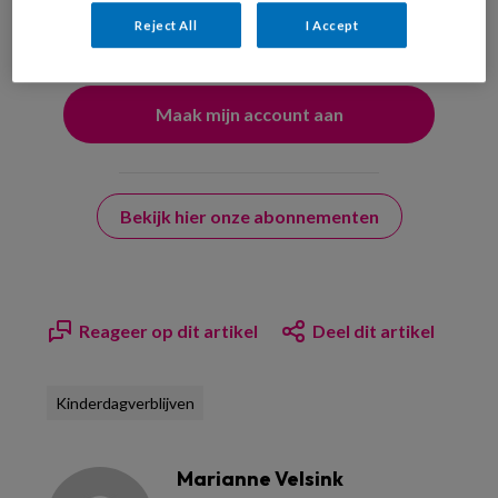
uw profiel in overeenstemming met ons
privacy statement
.
Reject All
I Accept
?
Bekijk hier onze abonnementen
Reageer op dit artikel
Deel dit artikel
Kinderdagverblijven
Marianne Velsink