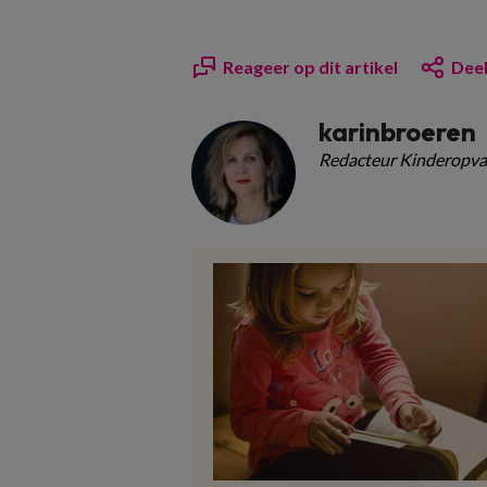
Reageer op dit artikel
Deel
karinbroeren
Redacteur Kinderopva