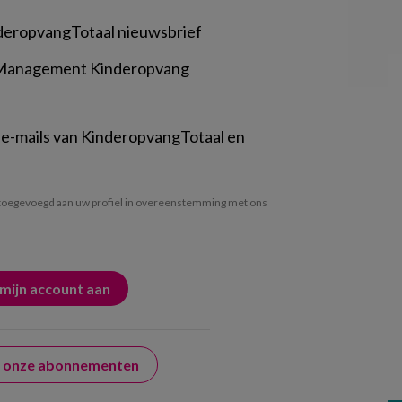
deropvangTotaal nieuwsbrief
 Management Kinderopvang
 e-mails van KinderopvangTotaal en
oegevoegd aan uw profiel in overeenstemming met ons
er onze abonnementen