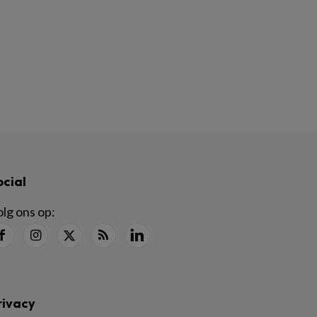
ocial
lg ons op:
rivacy