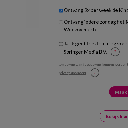
werk
Untitled
Ontvang 2x per week de Kin
je?
Ontvang iedere zondag het
Weekoverzicht
Ja, ik geef toestemming voor
Springer Media B.V.
?
Uw bovenstaande gegevens kunnen worden t
privacy statement
.
?
Bekijk hi