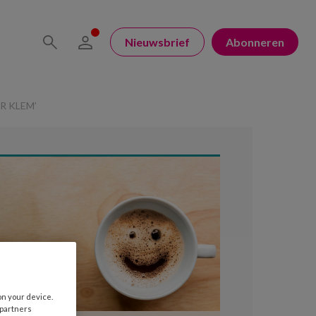
Nieuwsbrief
Abonneren
R KLEM’
on your device.
 partners