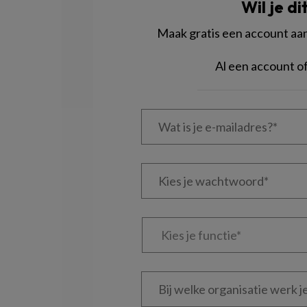
Wil je di
Maak gratis een account aan 
Al een account 
Wat
is
je
e-
Kies
mailadres?
je
*
*
wachtwoord*
*
Kies
je
functie
*
Bij
welke
organisatie