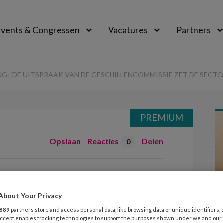
vents & Congressen
Vacatures
Partners
aal
G: ‘DE UITSPRAAK VAN DE GESCHILLENCOMMISSIE ZET DE SECTO
PREMIUM
Opslaan
Reacties
Delen
0
ng: ‘De uitspraak
lencommissie zet
About Your Privacy
’
889
partners store and access personal data, like browsing data or unique identifiers, 
 Accept enables tracking technologies to support the purposes shown under we and our