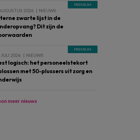
 AUGUSTUS 2026
NIEUWS
nterne zwarte lijst in de
inderopvang? Dit zijn de
oorwaarden
 JULI 2026
NIEUWS
est logisch: het personeelstekort
plossen met 50-plussers uit zorg en
nderwijs
oon meer nieuws