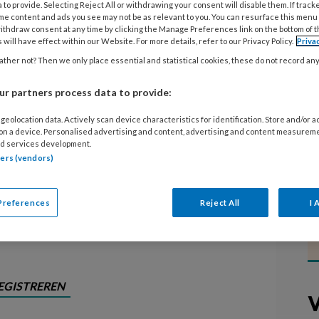
 to provide. Selecting Reject All or withdrawing your consent will disable them. If track
me content and ads you see may not be as relevant to you. You can resurface this menu
ithdraw consent at any time by clicking the Manage Preferences link on the bottom of 
t Stichting Kinderopvang Amersfoort
 will have effect within our Website. For more details, refer to our Privacy Policy.
Priva
 de Geschillencommissie
ther not? Then we only place essential and statistical cookies, these do not record an
en 200 ouders bericht dat
het contract
r partners process data to provide:
vanwege het grote
den
zijn naar
,
geolocation data. Actively scan device characteristics for identification. Store and/or 
de geschillencommissie gestapt
 on a device. Personalised advertising and content, advertising and content measurem
 kinderen weer opvang bieden. Hoe
d services development.
tners (vendors)
tie dit doen en wat zijn de gevolgen
Preferences
Reject All
I 
EGISTREREN
V