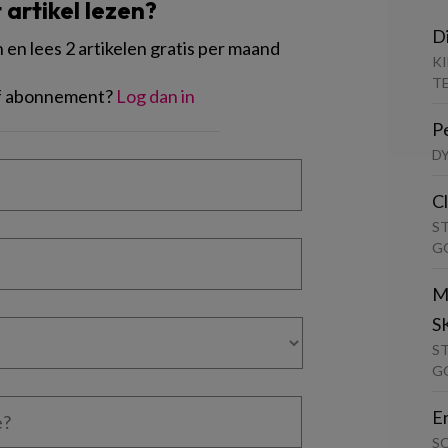
t artikel lezen?
D
en lees 2 artikelen gratis per maand
K
T
of abonnement?
Log dan in
P
D
C
S
G
M
S
S
G
E
S