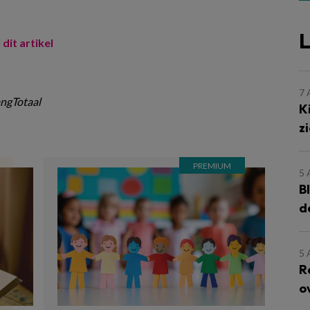
L
 dit artikel
7
ngTotaal
K
z
5
B
d
5
R
o