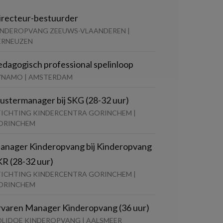
irecteur-bestuurder
INDEROPVANG ZEEUWS-VLAANDEREN |
ERNEUZEN
edagogisch professional spelinloop
YNAMO | AMSTERDAM
lustermanager bij SKG (28-32 uur)
TICHTING KINDERCENTRA GORINCHEM |
ORINCHEM
anager Kinderopvang bij Kinderopvang
KR (28-32 uur)
TICHTING KINDERCENTRA GORINCHEM |
ORINCHEM
rvaren Manager Kinderopvang (36 uur)
OLIDOE KINDEROPVANG | AALSMEER