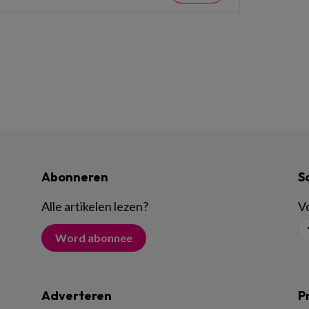
Abonneren
S
Alle artikelen lezen
?
Vo
Word abonnee
Adverteren
P