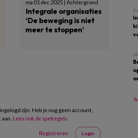
ma 01 dec 2025 | Achtergrond
Integrale organisaties
3
I
‘De beweging is niet
k
meer te stoppen’
v
10
B
o
o
T
ngelogd zijn. Heb je nog geen account,
 aan.
Lees ook de spelregels
.
Registreren
Login