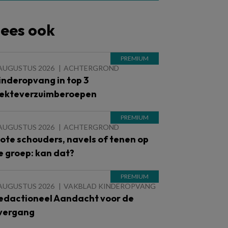
ees ook
 AUGUSTUS 2026
ACHTERGROND
inderopvang in top 3
iekteverzuimberoepen
 AUGUSTUS 2026
ACHTERGROND
lote schouders, navels of tenen op
e groep: kan dat?
 AUGUSTUS 2026
VAKBLAD KINDEROPVANG
edactioneel Aandacht voor de
vergang