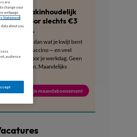
ers are
 to change your
Blijf vakinhoudelijk
the webpage.
cy Statement
scherp voor slechts €3
y data about you
per week.
Dat is minder dan wat je kwijt bent
aan een cappuccino — en veel
access
ent, audience
voedzamer voor je werkdag. Geen
verplichtingen. Maandelijks
opzegbaar.
Accept
Activeer mijn maandabonnement
acatures