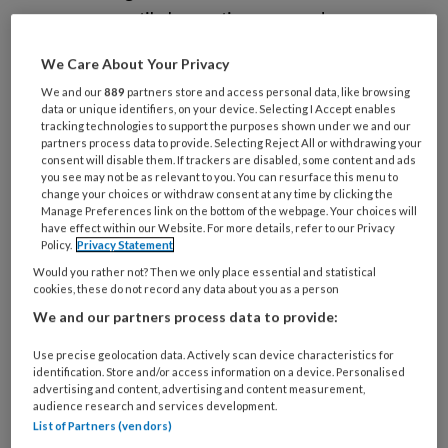
artikelen gratis per maand
Al een account of abonnement?
Log dan in
We Care About Your Privacy
We and our
889
partners store and access personal data, like browsing
data or unique identifiers, on your device. Selecting I Accept enables
Wat
tracking technologies to support the purposes shown under we and our
partners process data to provide. Selecting Reject All or withdrawing your
is
consent will disable them. If trackers are disabled, some content and ads
je
you see may not be as relevant to you. You can resurface this menu to
e-
change your choices or withdraw consent at any time by clicking the
Kies
Manage Preferences link on the bottom of the webpage. Your choices will
mailadres?
je
have effect within our Website. For more details, refer to our Privacy
*
*
Policy.
Privacy Statement
wachtwoord*
*
Would you rather not? Then we only place essential and statistical
Kies
cookies, these do not record any data about you as a person
je
We and our partners process data to provide:
functie
*
Use precise geolocation data. Actively scan device characteristics for
Bij
identification. Store and/or access information on a device. Personalised
welke
advertising and content, advertising and content measurement,
audience research and services development.
organisatie
List of Partners (vendors)
werk
Untitled