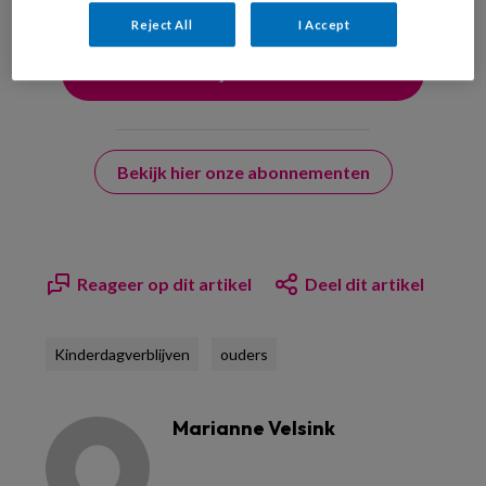
Reject All
I Accept
Bekijk hier onze abonnementen
Reageer op dit artikel
Deel dit artikel
Kinderdagverblijven
ouders
Marianne Velsink