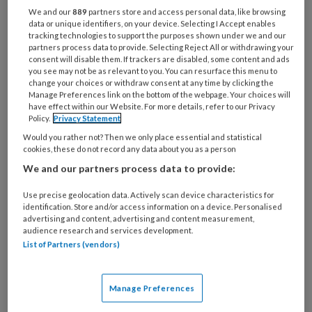
Bij
We and our
889
partners store and access personal data, like browsing
welke
data or unique identifiers, on your device. Selecting I Accept enables
tracking technologies to support the purposes shown under we and our
organisatie
partners process data to provide. Selecting Reject All or withdrawing your
werk
consent will disable them. If trackers are disabled, some content and ads
Untitled
Ontvang 2x per week de
je?
you see may not be as relevant to you. You can resurface this menu to
change your choices or withdraw consent at any time by clicking the
KinderopvangTotaal nieuwsbrief
Manage Preferences link on the bottom of the webpage. Your choices will
have effect within our Website. For more details, refer to our Privacy
Ontvang iedere zondag het
Policy.
Privacy Statement
Management Kinderopvang
Would you rather not? Then we only place essential and statistical
cookies, these do not record any data about you as a person
Weekoverzicht
We and our partners process data to provide:
Ja, ik geef toestemming voor e-mails
Use precise geolocation data. Actively scan device characteristics for
identification. Store and/or access information on a device. Personalised
van KinderopvangTotaal en
advertising and content, advertising and content measurement,
Springer Media B.V.
?
audience research and services development.
List of Partners (vendors)
Uw bovenstaande gegevens kunnen worden toegevoegd aan
uw profiel in overeenstemming met ons
privacy statement
.
Manage Preferences
?