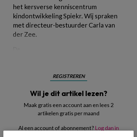
het kersverse kenniscentrum
kindontwikkeling Spiekr. Wij spraken
met directeur-bestuurder Carla van
der Zee.
De
REGISTREREN
Wil je dit artikel lezen?
Maak gratis een account aan en lees 2
artikelen gratis per maand
Al een account of abonnement?
Log dan in