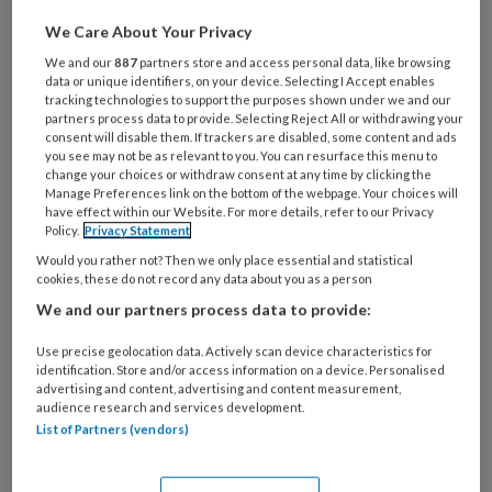
Wat
We Care About Your Privacy
is
We and our
887
partners store and access personal data, like browsing
je
data or unique identifiers, on your device. Selecting I Accept enables
tracking technologies to support the purposes shown under we and our
e-
Kies
partners process data to provide. Selecting Reject All or withdrawing your
mailadres?
consent will disable them. If trackers are disabled, some content and ads
je
*
*
you see may not be as relevant to you. You can resurface this menu to
wachtwoord*
*
change your choices or withdraw consent at any time by clicking the
Manage Preferences link on the bottom of the webpage. Your choices will
Kies
have effect within our Website. For more details, refer to our Privacy
je
Policy.
Privacy Statement
functie
*
Would you rather not? Then we only place essential and statistical
cookies, these do not record any data about you as a person
Bij
We and our partners process data to provide:
welke
organisatie
Use precise geolocation data. Actively scan device characteristics for
werk
identification. Store and/or access information on a device. Personalised
Untitled
Ontvang 2x per week de
advertising and content, advertising and content measurement,
je?
audience research and services development.
KinderopvangTotaal nieuwsbrief
List of Partners (vendors)
Ontvang iedere zondag het