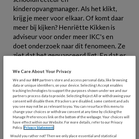
kinderopvangmanager. Als het klikt,
krijg je meer voor elkaar. Of komt daar
meer bij kijken? Henriëtte Kikken is
adviseur voor onder meer IKC's en
doet onderzoek naar dit fenomeen. Ze
ziet dat het genuanceerd ligt. En dat er
een opdracht ligt voor de bestuurders.
We Care About Your Privacy
We and our
889
partners store and access personal data, like browsing
data or unique identifiers, on your device. Selecting I Accept enables
tracking technologies to support the purposes shown under we and our
partners process data to provide. Selecting Reject All or withdrawing your
consent will disable them. If trackers are disabled, some content and ads
you see may not be as relevant to you. You can resurface this menu to
change your choices or withdraw consent at any time by clicking the
Manage Preferences link on the bottom of the webpage. Your choices will
have effect within our Website. For more details, refer to our Privacy
Policy.
Privacy Statement
Adobestock/yanadjan
Would you rather not? Then we only place essential and statistical
Samenwerking