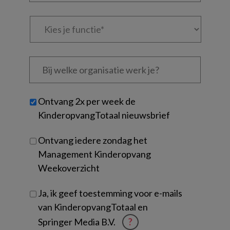
Kies
je
functie
*
Bij
welke
organisatie
werk
Untitled
Ontvang 2x per week de
je?
KinderopvangTotaal nieuwsbrief
Ontvang iedere zondag het
Management Kinderopvang
Weekoverzicht
Ja, ik geef toestemming voor e-mails
van KinderopvangTotaal en
Springer Media B.V.
?