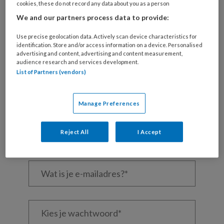
cookies, these do not record any data about you as a person
We and our partners process data to provide:
Use precise geolocation data. Actively scan device characteristics for
REGISTREREN
identification. Store and/or access information on a device. Personalised
advertising and content, advertising and content measurement,
audience research and services development.
Wil je dit artikel lezen?
List of Partners (vendors)
Maak gratis een account aan en lees 2
artikelen gratis per maand
Manage Preferences
Al een account of abonnement?
Log dan in
Reject All
I Accept
Wat
is
je
e-
Kies
mailadres?
je
*
*
wachtwoord*
*