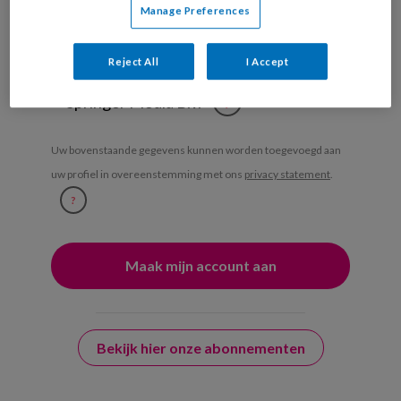
Weekoverzicht
Manage Preferences
Ja, ik geef toestemming voor e-mails
Reject All
I Accept
van KinderopvangTotaal en
Springer Media B.V.
?
Uw bovenstaande gegevens kunnen worden toegevoegd aan
uw profiel in overeenstemming met ons
privacy statement
.
?
Bekijk hier onze abonnementen