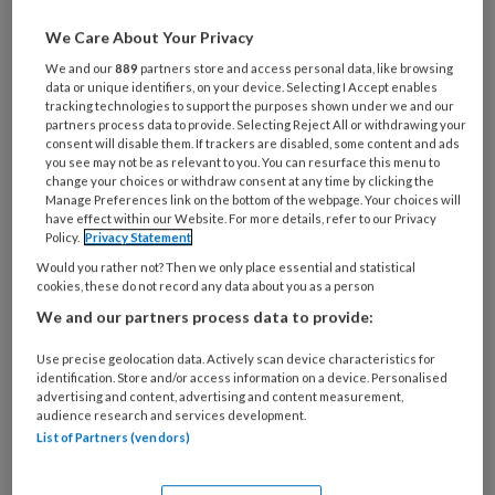
Wat
is
We Care About Your Privacy
je
We and our
889
partners store and access personal data, like browsing
e-
Kies
data or unique identifiers, on your device. Selecting I Accept enables
mailadres?
tracking technologies to support the purposes shown under we and our
je
*
*
partners process data to provide. Selecting Reject All or withdrawing your
wachtwoord*
*
consent will disable them. If trackers are disabled, some content and ads
you see may not be as relevant to you. You can resurface this menu to
Kies
change your choices or withdraw consent at any time by clicking the
je
Manage Preferences link on the bottom of the webpage. Your choices will
have effect within our Website. For more details, refer to our Privacy
functie
*
Policy.
Privacy Statement
Bij
Would you rather not? Then we only place essential and statistical
welke
cookies, these do not record any data about you as a person
organisatie
We and our partners process data to provide:
werk
Untitled
Ontvang 2x per week de
Use precise geolocation data. Actively scan device characteristics for
je?
identification. Store and/or access information on a device. Personalised
KinderopvangTotaal nieuwsbrief
advertising and content, advertising and content measurement,
audience research and services development.
List of Partners (vendors)
Ontvang iedere zondag het
Management Kinderopvang