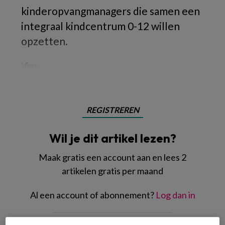
kinderopvangmanagers die samen een
integraal kindcentrum 0-12 willen
opzetten.
Vier
REGISTREREN
Wil je dit artikel lezen?
Maak gratis een account aan en lees 2
artikelen gratis per maand
Al een account of abonnement?
Log dan in