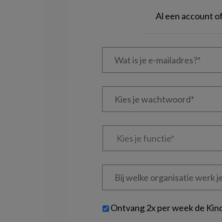
Al een account 
Wat
is
je
e-
Kies
mailadres?
je
*
*
wachtwoord*
*
Kies
je
functie
*
Bij
welke
organisatie
werk
Untitled
Ontvang 2x per week de Kin
je?