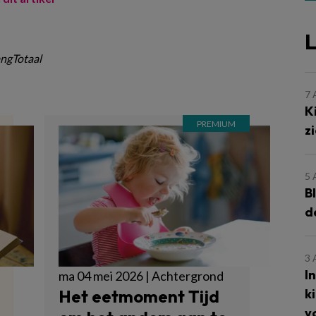
L
ngTotaal
7
K
z
5
B
d
3
I
ma 04 mei 2026 | Achtergrond
k
Het eetmoment Tijd
v