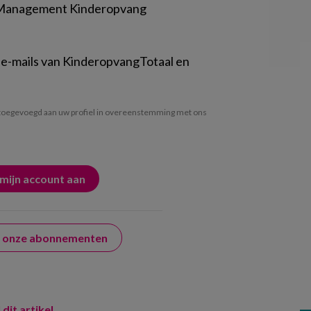
 Management Kinderopvang
 e-mails van KinderopvangTotaal en
oegevoegd aan uw profiel in overeenstemming met ons
er onze abonnementen
 dit artikel