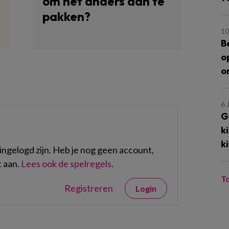
om het anders aan te
pakken?
10
B
o
o
6 
G
k
k
ngelogd zijn. Heb je nog geen account,
 aan.
Lees ook de spelregels
.
T
Registreren
Login