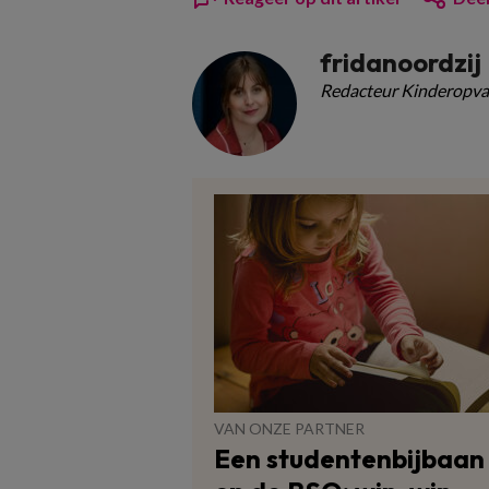
fridanoordzij
Redacteur Kinderopva
VAN ONZE PARTNER
Een studentenbijbaan