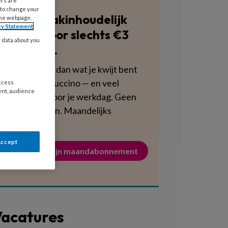
ers are
 to change your
Blijf vakinhoudelijk
the webpage.
cy Statement
scherp voor slechts €3
y data about you
per week.
Dat is minder dan wat je kwijt bent
aan een cappuccino — en veel
access
ent, audience
voedzamer voor je werkdag. Geen
verplichtingen. Maandelijks
opzegbaar.
Accept
Activeer mijn maandabonnement
acatures