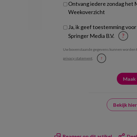
Ontvang iedere zondag het
Weekoverzicht
Ja, ik geef toestemming voor
Springer Media B.V.
?
Uw bovenstaande gegevens kunnen worden t
privacy statement
.
?
Bekijk hi
Reageer op dit artikel
Deel