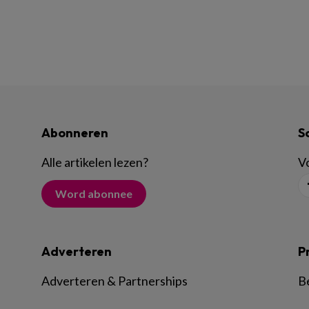
Abonneren
S
Alle artikelen lezen
?
Vo
Word abonnee
Adverteren
P
Adverteren & Partnerships
B