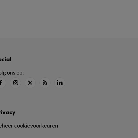
ocial
lg ons op:
rivacy
eheer cookievoorkeuren