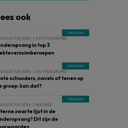
ees ook
 AUGUSTUS 2026
ACHTERGROND
inderopvang in top 3
iekteverzuimberoepen
 AUGUSTUS 2026
ACHTERGROND
lote schouders, navels of tenen op
e groep: kan dat?
 AUGUSTUS 2026
NIEUWS
nterne zwarte lijst in de
inderopvang? Dit zijn de
oorwaarden