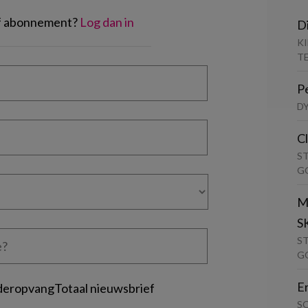
of abonnement?
Log dan in
D
K
T
P
D
C
S
G
M
S
S
G
E
deropvangTotaal nieuwsbrief
S