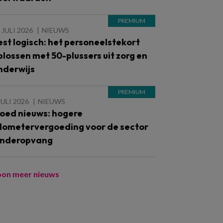
 JULI 2026
NIEUWS
est logisch: het personeelstekort
plossen met 50-plussers uit zorg en
nderwijs
JULI 2026
NIEUWS
oed nieuws: hogere
ilometervergoeding voor de sector
inderopvang
oon meer nieuws