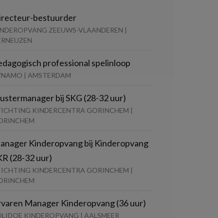
irecteur-bestuurder
INDEROPVANG ZEEUWS-VLAANDEREN |
ERNEUZEN
edagogisch professional spelinloop
YNAMO | AMSTERDAM
lustermanager bij SKG (28-32 uur)
TICHTING KINDERCENTRA GORINCHEM |
ORINCHEM
anager Kinderopvang bij Kinderopvang
KR (28-32 uur)
TICHTING KINDERCENTRA GORINCHEM |
ORINCHEM
rvaren Manager Kinderopvang (36 uur)
OLIDOE KINDEROPVANG | AALSMEER