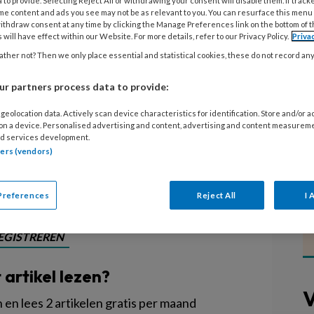
 to provide. Selecting Reject All or withdrawing your consent will disable them. If track
me content and ads you see may not be as relevant to you. You can resurface this menu
ithdraw consent at any time by clicking the Manage Preferences link on the bottom of 
rtijen en ministers alles uit de kast
 will have effect within our Website. For more details, refer to our Privacy Policy.
Priva
kinderopvang aan te kaarten én
ther not? Then we only place essential and statistical cookies, these do not record an
e cijfers van arbeidsmarktplatform
r partners process data to provide:
st positief: 57 procent van de
geolocation data. Actively scan device characteristics for identification. Store and/or 
uk (veel) te hoog. De meest
 on a device. Personalised advertising and content, advertising and content measurem
oneelstekort en overwerken.
d services development.
tners (vendors)
Preferences
Reject All
I 
EGISTREREN
t artikel lezen?
V
en lees 2 artikelen gratis per maand