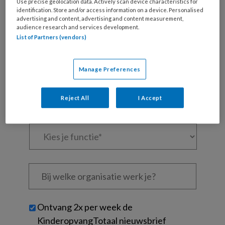
Use precise geolocation data. Actively scan device characteristics for
identification. Store and/or access information on a device. Personalised
Al een account of abonnement?
Log dan in
advertising and content, advertising and content measurement,
audience research and services development.
List of Partners (vendors)
Wat
is
je
Manage Preferences
e-
Kies
mailadres?
je
Reject All
I Accept
*
*
wachtwoord*
*
Kies
je
functie
*
Bij
welke
organisatie
werk
Untitled
Ontvang 2x per week de
je?
KinderopvangTotaal nieuwsbrief