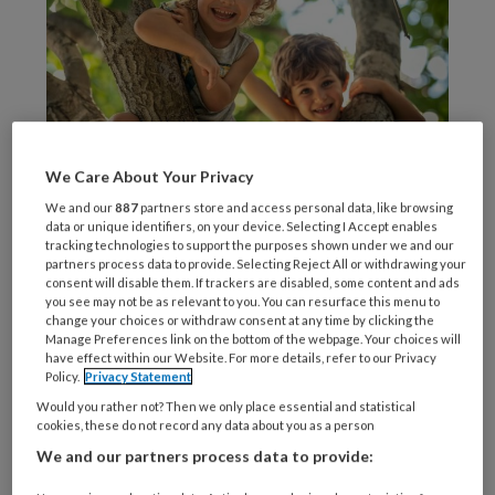
We Care About Your Privacy
Mattie / Generated with AI / stock.adobe.com
We and our
887
partners store and access personal data, like browsing
data or unique identifiers, on your device. Selecting I Accept enables
Vroeger
tracking technologies to support the purposes shown under we and our
partners process data to provide. Selecting Reject All or withdrawing your
consent will disable them. If trackers are disabled, some content and ads
you see may not be as relevant to you. You can resurface this menu to
change your choices or withdraw consent at any time by clicking the
REGISTREREN
Manage Preferences link on the bottom of the webpage. Your choices will
have effect within our Website. For more details, refer to our Privacy
Policy.
Privacy Statement
Wil je dit artikel lezen?
Would you rather not? Then we only place essential and statistical
cookies, these do not record any data about you as a person
Maak gratis een account aan en lees 2
We and our partners process data to provide:
artikelen gratis per maand