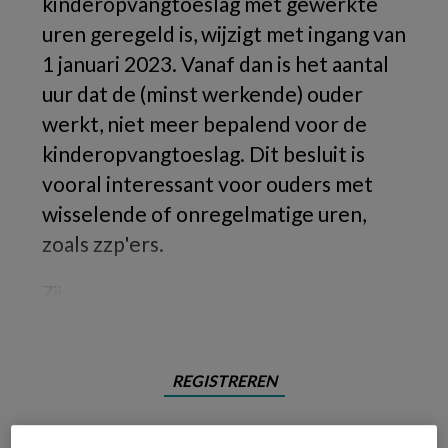
kinderopvangtoeslag met gewerkte
uren geregeld is, wijzigt met ingang van
1 januari 2023. Vanaf dan is het aantal
uur dat de (minst werkende) ouder
werkt, niet meer bepalend voor de
kinderopvangtoeslag. Dit besluit is
vooral interessant voor ouders met
wisselende of onregelmatige uren,
zoals zzp'ers.
Zij
REGISTREREN
Wil je dit artikel lezen?