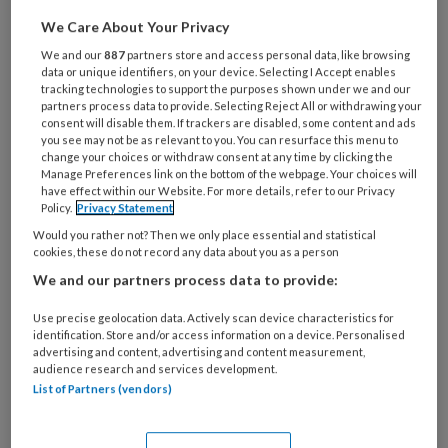
Maak gratis een account aan en lees 2
We Care About Your Privacy
artikelen gratis per maand
We and our
887
partners store and access personal data, like browsing
data or unique identifiers, on your device. Selecting I Accept enables
tracking technologies to support the purposes shown under we and our
Al een account of abonnement?
Log dan in
partners process data to provide. Selecting Reject All or withdrawing your
consent will disable them. If trackers are disabled, some content and ads
you see may not be as relevant to you. You can resurface this menu to
change your choices or withdraw consent at any time by clicking the
Wat
Manage Preferences link on the bottom of the webpage. Your choices will
is
have effect within our Website. For more details, refer to our Privacy
je
Policy.
Privacy Statement
e-
Would you rather not? Then we only place essential and statistical
Kies
mailadres?
cookies, these do not record any data about you as a person
je
*
*
We and our partners process data to provide:
wachtwoord*
*
Kies
Use precise geolocation data. Actively scan device characteristics for
identification. Store and/or access information on a device. Personalised
je
advertising and content, advertising and content measurement,
functie
*
audience research and services development.
List of Partners (vendors)
Bij
welke
organisatie