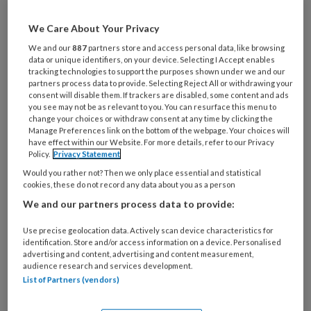
Al een account of abonnement?
Log dan in
We Care About Your Privacy
Wat
We and our
887
partners store and access personal data, like browsing
is
data or unique identifiers, on your device. Selecting I Accept enables
je
tracking technologies to support the purposes shown under we and our
partners process data to provide. Selecting Reject All or withdrawing your
e-
Kies
consent will disable them. If trackers are disabled, some content and ads
mailadres?
you see may not be as relevant to you. You can resurface this menu to
je
change your choices or withdraw consent at any time by clicking the
*
*
wachtwoord*
*
Manage Preferences link on the bottom of the webpage. Your choices will
have effect within our Website. For more details, refer to our Privacy
Kies
Policy.
Privacy Statement
je
Would you rather not? Then we only place essential and statistical
functie
*
cookies, these do not record any data about you as a person
We and our partners process data to provide:
Bij
welke
Use precise geolocation data. Actively scan device characteristics for
organisatie
identification. Store and/or access information on a device. Personalised
werk
advertising and content, advertising and content measurement,
Untitled
Ontvang 2x per week de
audience research and services development.
je?
List of Partners (vendors)
KinderopvangTotaal nieuwsbrief