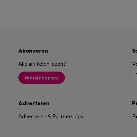
Abonneren
S
Alle artikelen lezen
?
Vo
Word abonnee
Adverteren
P
Adverteren & Partnerships
B