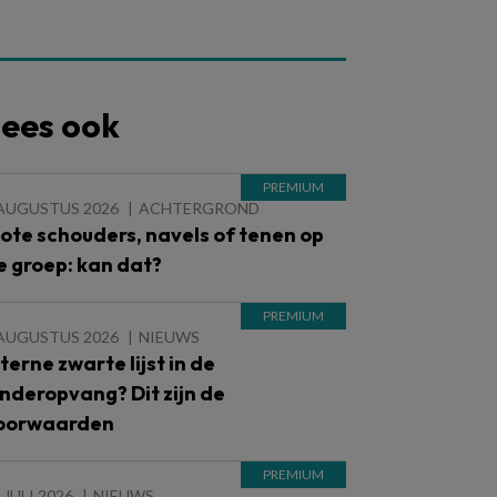
ees ook
 AUGUSTUS 2026
ACHTERGROND
lote schouders, navels of tenen op
e groep: kan dat?
 AUGUSTUS 2026
NIEUWS
nterne zwarte lijst in de
inderopvang? Dit zijn de
oorwaarden
 JULI 2026
NIEUWS