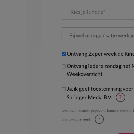
Kies
je
functie
*
Bij
welke
organisatie
werk
Untitled
Ontvang 2x per week de Kin
je?
Ontvang iedere zondag het
Weekoverzicht
Ja, ik geef toestemming voor
Springer Media B.V.
?
Uw bovenstaande gegevens kunnen worden t
privacy statement
.
?