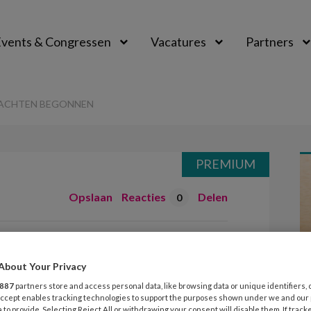
vents & Congressen
Vacatures
Partners
aal
ACHTEN BEGONNEN
PREMIUM
Opslaan
Reacties
Delen
0
denverdachten
About Your Privacy
887
partners store and access personal data, like browsing data or unique identifiers, 
 Accept enables tracking technologies to support the purposes shown under we and our
 to provide. Selecting Reject All or withdrawing your consent will disable them. If track