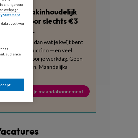
 to change your
Blijf vakinhoudelijk
the webpage.
cy Statement
scherp voor slechts €3
y data about you
per week.
Dat is minder dan wat je kwijt bent
aan een cappuccino — en veel
access
ent, audience
voedzamer voor je werkdag. Geen
verplichtingen. Maandelijks
opzegbaar.
Accept
Activeer mijn maandabonnement
acatures