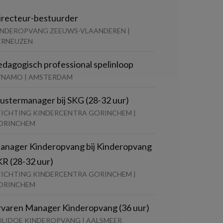
irecteur-bestuurder
INDEROPVANG ZEEUWS-VLAANDEREN |
ERNEUZEN
edagogisch professional spelinloop
YNAMO | AMSTERDAM
lustermanager bij SKG (28-32 uur)
TICHTING KINDERCENTRA GORINCHEM |
ORINCHEM
anager Kinderopvang bij Kinderopvang
KR (28-32 uur)
TICHTING KINDERCENTRA GORINCHEM |
ORINCHEM
rvaren Manager Kinderopvang (36 uur)
OLIDOE KINDEROPVANG | AALSMEER