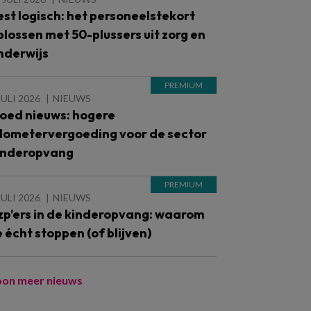
est logisch: het personeelstekort
plossen met 50-plussers uit zorg en
nderwijs
JULI 2026
NIEUWS
oed nieuws: hogere
ilometervergoeding voor de sector
inderopvang
JULI 2026
NIEUWS
zp’ers in de kinderopvang: waarom
e écht stoppen (of blijven)
oon meer nieuws