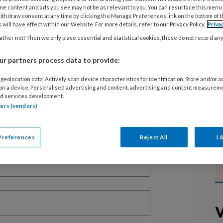
me content and ads you see may not be as relevant to you. You can resurface this menu
ithdraw consent at any time by clicking the Manage Preferences link on the bottom of 
 will have effect within our Website. For more details, refer to our Privacy Policy.
Priva
ther not? Then we only place essential and statistical cookies, these do not record an
EGISTREREN
r partners process data to provide:
t artikel lezen?
geolocation data. Actively scan device characteristics for identification. Store and/or 
 on a device. Personalised advertising and content, advertising and content measurem
en lees 2 artikelen gratis per maand
d services development.
tners (vendors)
of abonnement?
Log dan in
Preferences
Reject All
I 
V