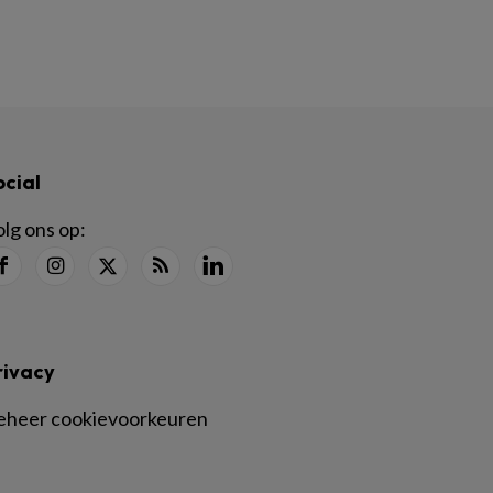
ocial
lg ons op:
rivacy
eheer cookievoorkeuren