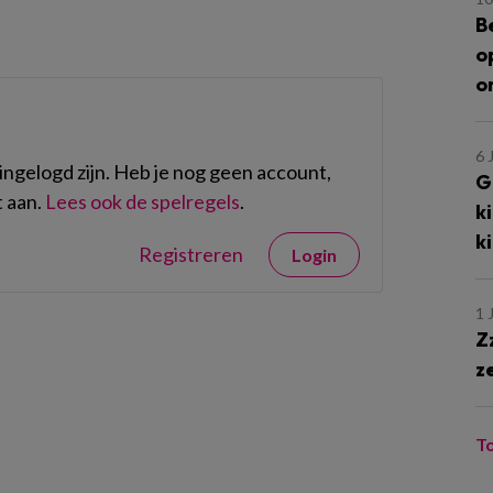
B
o
o
6 
ngelogd zijn. Heb je nog geen account,
G
 aan.
Lees ook de spelregels
.
k
k
Registreren
Login
1 
Z
z
T