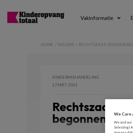
Vakinformatie
E
Kinderopvangtot
HOME
NIEUWS
RECHTSZAAK ZEDENVERD
KINDERMISHANDELING
17 MRT 2011
Rechtszaak ze
begonnen
We Care 
We and our
Selecting I
process data