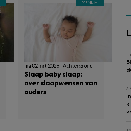
L
5
B
ma 02 mrt 2026 | Achtergrond
d
Slaap baby slaap:
over slaapwensen van
3
ouders
I
k
v
10