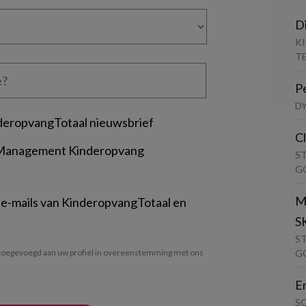
D
K
T
P
D
deropvangTotaal nieuwsbrief
C
 Management Kinderopvang
S
G
M
 e-mails van KinderopvangTotaal en
S
S
G
oegevoegd aan uw profiel in overeenstemming met ons
E
S