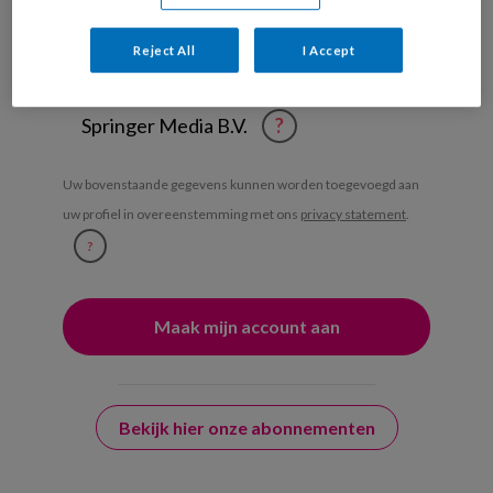
Weekoverzicht
Reject All
I Accept
Ja, ik geef toestemming voor e-mails
van KinderopvangTotaal en
Springer Media B.V.
?
Uw bovenstaande gegevens kunnen worden toegevoegd aan
uw profiel in overeenstemming met ons
privacy statement
.
?
Bekijk hier onze abonnementen