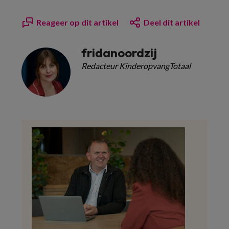
Reageer op dit artikel
Deel dit artikel
fridanoordzij
Redacteur KinderopvangTotaal