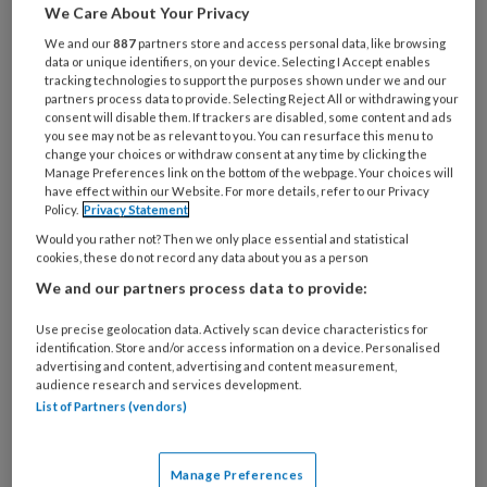
Wat
We Care About Your Privacy
is
We and our
887
partners store and access personal data, like browsing
je
data or unique identifiers, on your device. Selecting I Accept enables
e-
tracking technologies to support the purposes shown under we and our
Kies
mailadres?
partners process data to provide. Selecting Reject All or withdrawing your
je
consent will disable them. If trackers are disabled, some content and ads
*
*
wachtwoord*
*
you see may not be as relevant to you. You can resurface this menu to
change your choices or withdraw consent at any time by clicking the
Kies
Manage Preferences link on the bottom of the webpage. Your choices will
have effect within our Website. For more details, refer to our Privacy
je
Policy.
Privacy Statement
functie
*
Would you rather not? Then we only place essential and statistical
Bij
cookies, these do not record any data about you as a person
welke
We and our partners process data to provide:
organisatie
Use precise geolocation data. Actively scan device characteristics for
werk
Untitled
identification. Store and/or access information on a device. Personalised
Ontvang 2x per week de
je?
advertising and content, advertising and content measurement,
KinderopvangTotaal nieuwsbrief
audience research and services development.
List of Partners (vendors)
Ontvang iedere zondag het
Management Kinderopvang
Manage Preferences