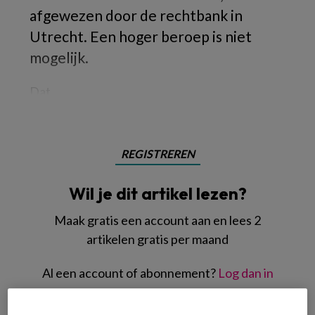
afgewezen door de rechtbank in
Utrecht. Een hoger beroep is niet
mogelijk.
Dat
REGISTREREN
Wil je dit artikel lezen?
Maak gratis een account aan en lees 2
artikelen gratis per maand
Al een account of abonnement?
Log dan in