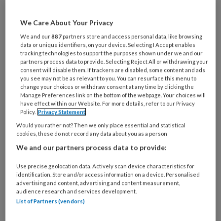
artikelen gratis per maand
Al een account of abonnement?
Log dan in
We Care About Your Privacy
We and our
887
partners store and access personal data, like browsing
data or unique identifiers, on your device. Selecting I Accept enables
Wat
tracking technologies to support the purposes shown under we and our
partners process data to provide. Selecting Reject All or withdrawing your
is
consent will disable them. If trackers are disabled, some content and ads
je
you see may not be as relevant to you. You can resurface this menu to
e-
change your choices or withdraw consent at any time by clicking the
Kies
Manage Preferences link on the bottom of the webpage. Your choices will
mailadres?
je
have effect within our Website. For more details, refer to our Privacy
*
*
Policy.
Privacy Statement
wachtwoord*
*
Would you rather not? Then we only place essential and statistical
Kies
cookies, these do not record any data about you as a person
je
We and our partners process data to provide:
functie
*
Use precise geolocation data. Actively scan device characteristics for
Bij
identification. Store and/or access information on a device. Personalised
welke
advertising and content, advertising and content measurement,
audience research and services development.
organisatie
List of Partners (vendors)
werk
Untitled
Ontvang 2x per week de
je?