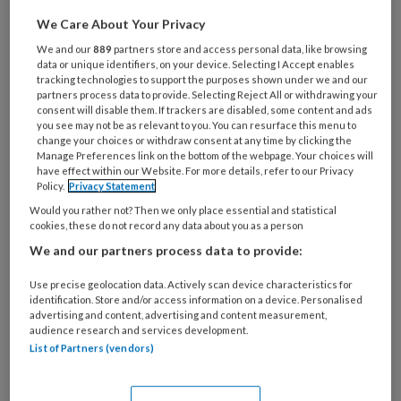
Al een account of abonnement?
Log dan in
We Care About Your Privacy
We and our
889
partners store and access personal data, like browsing
Wat
data or unique identifiers, on your device. Selecting I Accept enables
tracking technologies to support the purposes shown under we and our
is
partners process data to provide. Selecting Reject All or withdrawing your
je
consent will disable them. If trackers are disabled, some content and ads
e-
you see may not be as relevant to you. You can resurface this menu to
Kies
change your choices or withdraw consent at any time by clicking the
mailadres?
je
Manage Preferences link on the bottom of the webpage. Your choices will
*
*
have effect within our Website. For more details, refer to our Privacy
wachtwoord*
*
Policy.
Privacy Statement
Kies
Would you rather not? Then we only place essential and statistical
je
cookies, these do not record any data about you as a person
functie
*
We and our partners process data to provide:
Bij
Use precise geolocation data. Actively scan device characteristics for
welke
identification. Store and/or access information on a device. Personalised
advertising and content, advertising and content measurement,
organisatie
audience research and services development.
werk
Untitled
List of Partners (vendors)
Ontvang 2x per week de
je?
KinderopvangTotaal nieuwsbrief