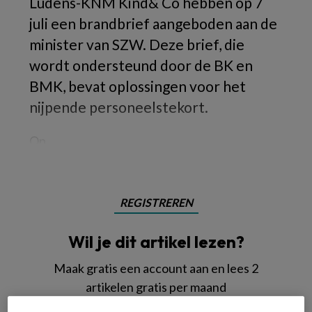
Ludens-KNM Kind& Co hebben op 7
juli een brandbrief aangeboden aan de
minister van SZW. Deze brief, die
wordt ondersteund door de BK en
BMK, bevat oplossingen voor het
nijpende personeelstekort.
Op
REGISTREREN
Wil je dit artikel lezen?
Maak gratis een account aan en lees 2
artikelen gratis per maand