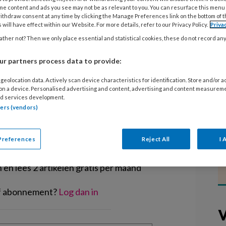
ijgen vanaf komend schooljaar twee
me content and ads you see may not be as relevant to you. You can resurface this menu
ithdraw consent at any time by clicking the Manage Preferences link on the bottom of 
egschoolse educatie (VVE). Hiermee
 will have effect within our Website. For more details, refer to our Privacy Policy.
Priva
 de plannen van wethouder Ton
ther not? Then we only place essential and statistical cookies, these do not record an
r partners process data to provide:
geolocation data. Actively scan device characteristics for identification. Store and/or 
 on a device. Personalised advertising and content, advertising and content measurem
d services development.
tners (vendors)
EGISTREREN
Preferences
Reject All
I 
t artikel lezen?
en lees 2 artikelen gratis per maand
of abonnement?
Log dan in
V