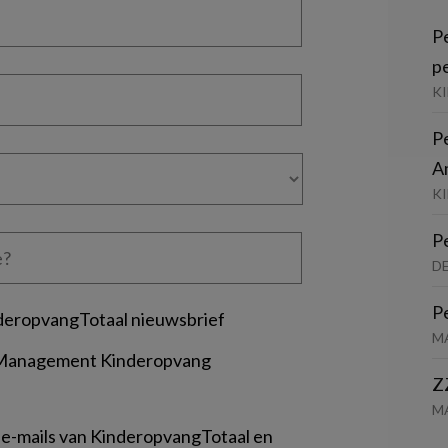
P
p
K
P
A
KI
P
D
P
deropvangTotaal nieuwsbrief
M
 Management Kinderopvang
Z
M
 e-mails van KinderopvangTotaal en