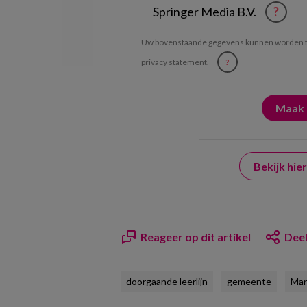
Springer Media B.V.
?
Uw bovenstaande gegevens kunnen worden t
privacy statement
.
?
Bekijk hi
Reageer op dit artikel
Deel
doorgaande leerlijn
gemeente
Ma