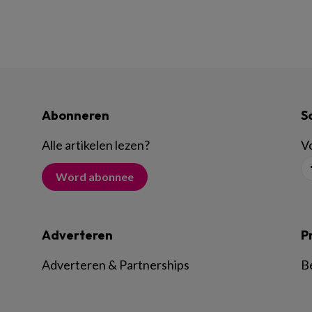
Abonneren
S
Alle artikelen lezen
?
Vo
Word abonnee
Adverteren
P
Adverteren & Partnerships
B