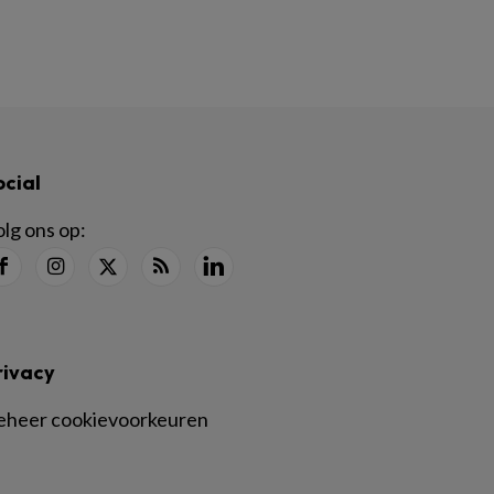
ocial
lg ons op:
rivacy
eheer cookievoorkeuren