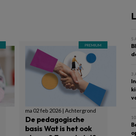
L
5
B
d
3
I
k
v
ma 02 feb 2026 | Achtergrond
10
De pedagogische
B
basis Wat is het ook
o