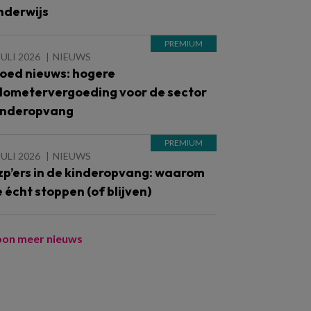
nderwijs
JULI 2026
NIEUWS
oed nieuws: hogere
ilometervergoeding voor de sector
inderopvang
JULI 2026
NIEUWS
zp’ers in de kinderopvang: waarom
e écht stoppen (of blijven)
oon meer nieuws