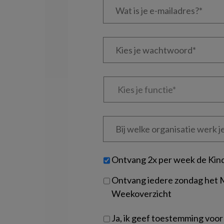
is
je
e-
Kies
mailadres?
je
*
*
wachtwoord*
*
Kies
je
functie
*
Bij
welke
organisatie
werk
Untitled
Ontvang 2x per week de Kin
je?
Ontvang iedere zondag het
Weekoverzicht
Ja, ik geef toestemming voor