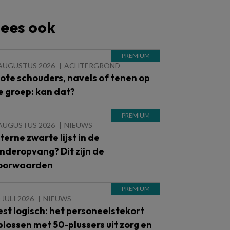
ees ook
 AUGUSTUS 2026
ACHTERGROND
lote schouders, navels of tenen op
e groep: kan dat?
 AUGUSTUS 2026
NIEUWS
nterne zwarte lijst in de
inderopvang? Dit zijn de
oorwaarden
 JULI 2026
NIEUWS
est logisch: het personeelstekort
plossen met 50-plussers uit zorg en