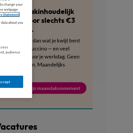
 to change your
Blijf vakinhoudelijk
the webpage.
cy Statement
scherp voor slechts €3
y data about you
per week.
Dat is minder dan wat je kwijt bent
aan een cappuccino — en veel
access
ent, audience
voedzamer voor je werkdag. Geen
verplichtingen. Maandelijks
opzegbaar.
Accept
Activeer mijn maandabonnement
acatures