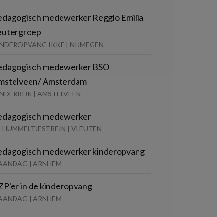
edagogisch medewerker Reggio Emilia
eutergroep
INDEROPVANG IKKE | NIJMEGEN
edagogisch medewerker BSO
mstelveen/ Amsterdam
NDERRIJK | AMSTELVEEN
edagogisch medewerker
E HUMMELTJESTREIN | VLEUTEN
edagogisch medewerker kinderopvang
AANDAG | ARNHEM
ZP'er in de kinderopvang
AANDAG | ARNHEM