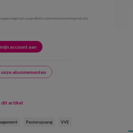
oegevoegd aan uw profiel in overeenstemming met ons
er onze abonnementen
 dit artikel
nagement
Peuteropvang
VVE