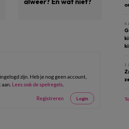
alweer? En wat niet?
o
6 
G
k
k
1 
Z
ngelogd zijn. Heb je nog geen account,
z
 aan.
Lees ook de spelregels
.
Registreren
Login
T