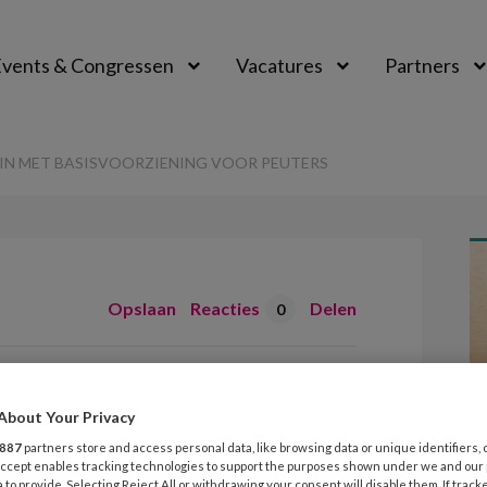
vents & Congressen
Vacatures
Partners
aal
IN MET BASISVOORZIENING VOOR PEUTERS
Opslaan
Reacties
Delen
0
n stemt in met
ng voor peuters
About Your Privacy
887
partners store and access personal data, like browsing data or unique identifiers, 
 Accept enables tracking technologies to support the purposes shown under we and our
 to provide. Selecting Reject All or withdrawing your consent will disable them. If track