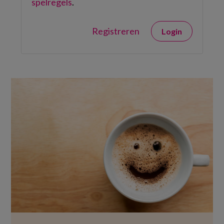
spelregels
.
Registreren
Login