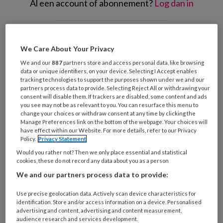
Al een account of abonnement?
Log dan in
Wat
is
We Care About Your Privacy
je
We and our
887
partners store and access personal data, like browsing
e-
Kies
data or unique identifiers, on your device. Selecting I Accept enables
mailadres?
tracking technologies to support the purposes shown under we and our
je
partners process data to provide. Selecting Reject All or withdrawing your
*
*
wachtwoord*
*
consent will disable them. If trackers are disabled, some content and ads
you see may not be as relevant to you. You can resurface this menu to
Kies
change your choices or withdraw consent at any time by clicking the
je
Manage Preferences link on the bottom of the webpage. Your choices will
have effect within our Website. For more details, refer to our Privacy
functie
*
Policy.
Privacy Statement
Bij
Would you rather not? Then we only place essential and statistical
cookies, these do not record any data about you as a person
welke
organisatie
We and our partners process data to provide:
werk
Untitled
Ontvang 2x per week de
Use precise geolocation data. Actively scan device characteristics for
je?
identification. Store and/or access information on a device. Personalised
KinderopvangTotaal nieuwsbrief
advertising and content, advertising and content measurement,
audience research and services development.