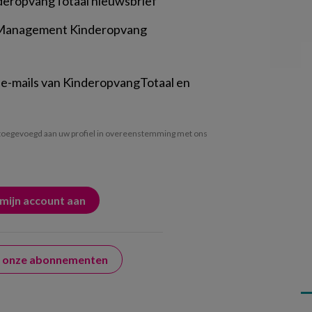
deropvangTotaal nieuwsbrief
 Management Kinderopvang
 e-mails van KinderopvangTotaal en
oegevoegd aan uw profiel in overeenstemming met ons
er onze abonnementen