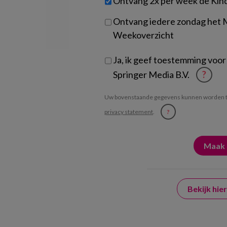
Ontvang 2x per week de Kin
je?
Ontvang iedere zondag het
Weekoverzicht
Ja, ik geef toestemming voor
Springer Media B.V.
?
Uw bovenstaande gegevens kunnen worden t
privacy statement
.
?
Bekijk hi