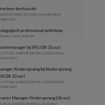
irecteur-bestuurder
INDEROPVANG ZEEUWS-VLAANDEREN |
ERNEUZEN
edagogisch professional spelinloop
YNAMO | AMSTERDAM
lustermanager bij SKG (28-32 uur)
TICHTING KINDERCENTRA GORINCHEM |
ORINCHEM
anager Kinderopvang bij Kinderopvang
KR (28-32 uur)
TICHTING KINDERCENTRA GORINCHEM |
ORINCHEM
rvaren Manager Kinderopvang (36 uur)
OLIDOE KINDEROPVANG | AALSMEER