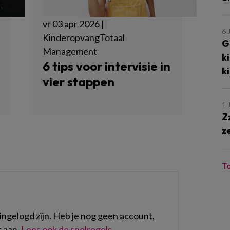
vr 03 apr 2026 |
6 
KinderopvangTotaal
G
Management
k
6 tips voor intervisie in
k
vier stappen
1 
Z
z
T
ngelogd zijn. Heb je nog geen account,
 aan.
Lees ook de spelregels
.