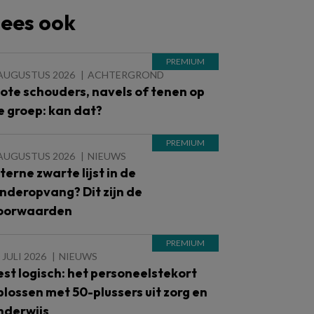
ees ook
 AUGUSTUS 2026
ACHTERGROND
lote schouders, navels of tenen op
e groep: kan dat?
 AUGUSTUS 2026
NIEUWS
nterne zwarte lijst in de
inderopvang? Dit zijn de
oorwaarden
 JULI 2026
NIEUWS
est logisch: het personeelstekort
plossen met 50-plussers uit zorg en
nderwijs