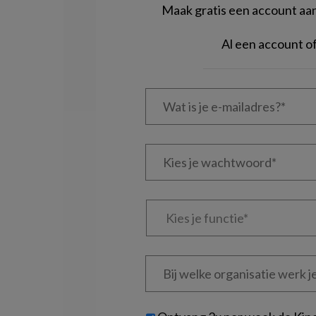
Maak gratis een account aan 
Al een account 
Wat
is
je
e-
Kies
mailadres?
je
*
*
wachtwoord*
*
Kies
je
functie
*
Bij
welke
organisatie
werk
Untitled