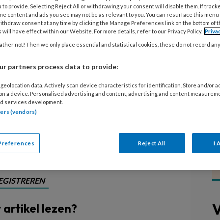
 to provide. Selecting Reject All or withdrawing your consent will disable them. If track
me content and ads you see may not be as relevant to you. You can resurface this menu
edewerker of onderwijsassistent
ithdraw consent at any time by clicking the Manage Preferences link on the bottom of 
 will have effect within our Website. For more details, refer to our Privacy Policy.
Priva
gebaat bij studeren in een
ther not? Then we only place essential and statistical cookies, these do not record an
 innovatienetwerk KEI gestart met
r partners process data to provide:
ocatie. ROC Nijmegen, Hogeschool
kinderopvangorganisatie KION
geolocation data. Actively scan device characteristics for identification. Store and/or 
 on a device. Personalised advertising and content, advertising and content measurem
men om studenten een
d services development.
ngement’ te bieden.
tners (vendors)
Preferences
Reject All
I 
EGISTREREN
V
t artikel lezen?