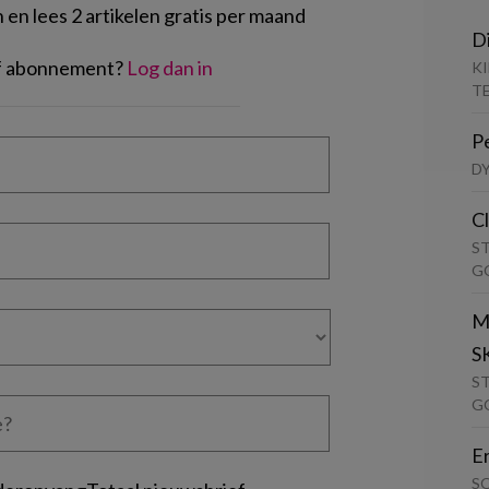
en lees 2 artikelen gratis per maand
D
of abonnement?
Log dan in
K
T
P
D
C
S
G
M
S
S
G
E
S