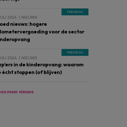
JULI 2026
NIEUWS
oed nieuws: hogere
ilometervergoeding voor de sector
inderopvang
JULI 2026
NIEUWS
zp’ers in de kinderopvang: waarom
e écht stoppen (of blijven)
oon meer nieuws