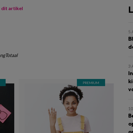
L
 dit artikel
5
B
d
ngTotaal
3
I
k
v
10
B
o
o