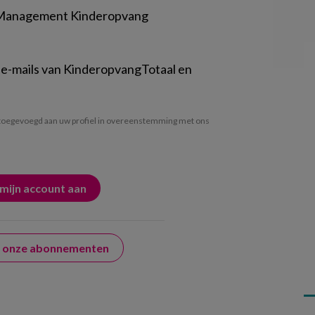
 Management Kinderopvang
 e-mails van KinderopvangTotaal en
oegevoegd aan uw profiel in overeenstemming met ons
er onze abonnementen