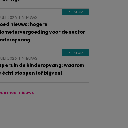
JULI 2026
NIEUWS
oed nieuws: hogere
ilometervergoeding voor de sector
inderopvang
JULI 2026
NIEUWS
zp’ers in de kinderopvang: waarom
e écht stoppen (of blijven)
oon meer nieuws