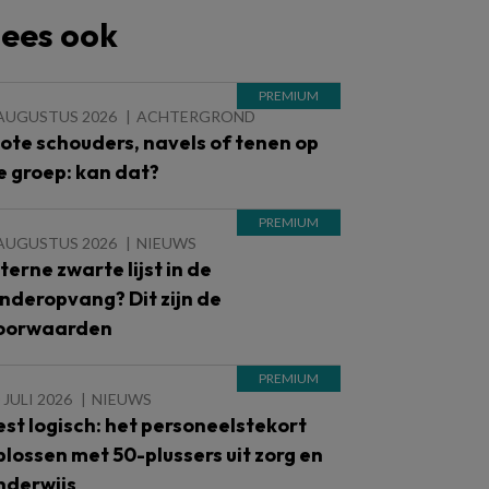
ees ook
 AUGUSTUS 2026
ACHTERGROND
lote schouders, navels of tenen op
e groep: kan dat?
 AUGUSTUS 2026
NIEUWS
nterne zwarte lijst in de
inderopvang? Dit zijn de
oorwaarden
 JULI 2026
NIEUWS
est logisch: het personeelstekort
plossen met 50-plussers uit zorg en
nderwijs