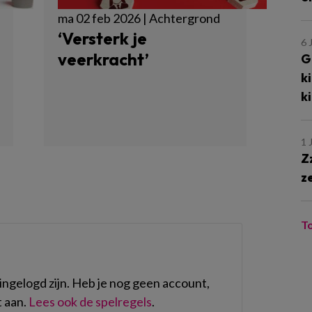
ma 02 feb 2026 | Achtergrond
‘Versterk je
6 
veerkracht’
G
k
k
1 
Z
z
T
ngelogd zijn. Heb je nog geen account,
 aan.
Lees ook de spelregels
.