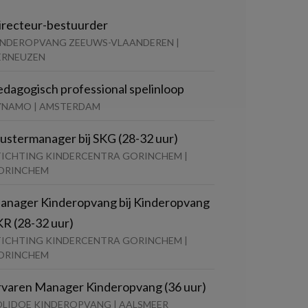
irecteur-bestuurder
INDEROPVANG ZEEUWS-VLAANDEREN |
ERNEUZEN
edagogisch professional spelinloop
YNAMO | AMSTERDAM
lustermanager bij SKG (28-32 uur)
TICHTING KINDERCENTRA GORINCHEM |
ORINCHEM
anager Kinderopvang bij Kinderopvang
KR (28-32 uur)
TICHTING KINDERCENTRA GORINCHEM |
ORINCHEM
rvaren Manager Kinderopvang (36 uur)
OLIDOE KINDEROPVANG | AALSMEER