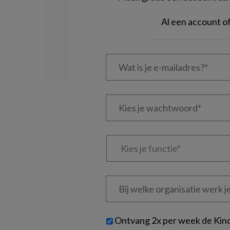
Al een account 
Wat
is
je
e-
Kies
mailadres?
je
*
*
wachtwoord*
*
Kies
je
functie
*
Bij
welke
organisatie
werk
Untitled
Ontvang 2x per week de Kin
je?