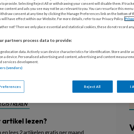
 to provide. Selecting Reject All or withdrawing your consent will disable them. If track
me content and ads you see may not be as relevant to you. You can resurface this menu
ithdraw consent at any time by clicking the Manage Preferences link on the bottom of 
 will have effect within our Website. For more details, refer to our Privacy Policy.
Priva
kinderopvang in combinatie met het
ther not? Then we only place essential and statistical cookies, these do not record an
et steeds lastiger om de groepen
r partners process data to provide:
kgeversServicepunt Fryslân Werkt!
geolocation data. Actively scan device characteristics for identification. Store and/or 
s Sinne en Kinderwoud hebben de
 on a device. Personalised advertising and content, advertising and content measurem
strijd tegen het personeelstekort.
d services development.
tners (vendors)
Preferences
Reject All
I 
EGISTREREN
t artikel lezen?
V
en lees 2 artikelen gratis per maand