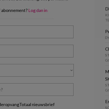
D
of abonnement?
Log dan in
K
T
P
D
C
S
G
M
S
S
G
E
deropvangTotaal nieuwsbrief
S