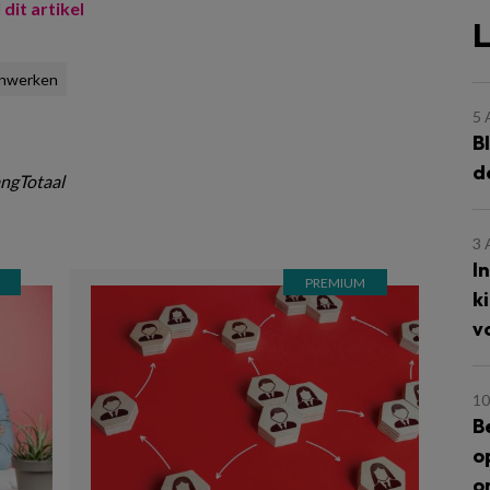
 dit artikel
L
nwerken
5
B
d
ngTotaal
3
I
k
v
10
B
o
o