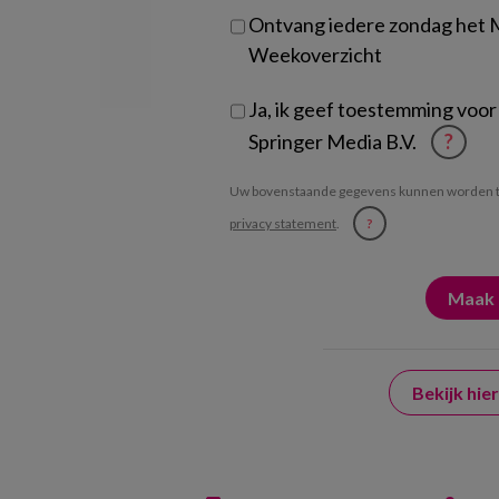
Ontvang iedere zondag het
Weekoverzicht
Ja, ik geef toestemming voor
Springer Media B.V.
?
Uw bovenstaande gegevens kunnen worden t
privacy statement
.
?
Bekijk hi