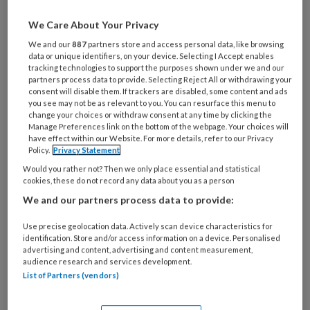
Wat
We Care About Your Privacy
is
We and our
887
partners store and access personal data, like browsing
je
data or unique identifiers, on your device. Selecting I Accept enables
e-
tracking technologies to support the purposes shown under we and our
Kies
partners process data to provide. Selecting Reject All or withdrawing your
mailadres?
je
consent will disable them. If trackers are disabled, some content and ads
*
*
you see may not be as relevant to you. You can resurface this menu to
wachtwoord*
*
change your choices or withdraw consent at any time by clicking the
Manage Preferences link on the bottom of the webpage. Your choices will
Kies
have effect within our Website. For more details, refer to our Privacy
je
Policy.
Privacy Statement
functie
*
Would you rather not? Then we only place essential and statistical
cookies, these do not record any data about you as a person
Bij
We and our partners process data to provide:
welke
organisatie
Use precise geolocation data. Actively scan device characteristics for
werk
identification. Store and/or access information on a device. Personalised
Untitled
Ontvang 2x per week de
je?
advertising and content, advertising and content measurement,
audience research and services development.
KinderopvangTotaal nieuwsbrief
List of Partners (vendors)
Ontvang iedere zondag het