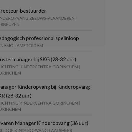
irecteur-bestuurder
INDEROPVANG ZEEUWS-VLAANDEREN |
ERNEUZEN
edagogisch professional spelinloop
YNAMO | AMSTERDAM
lustermanager bij SKG (28-32 uur)
TICHTING KINDERCENTRA GORINCHEM |
ORINCHEM
anager Kinderopvang bij Kinderopvang
KR (28-32 uur)
TICHTING KINDERCENTRA GORINCHEM |
ORINCHEM
rvaren Manager Kinderopvang (36 uur)
OLIDOE KINDEROPVANG | AALSMEER