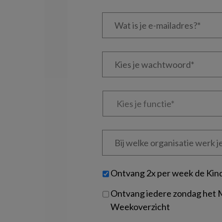
Wat
is
je
e-
Kies
mailadres?
je
*
*
wachtwoord*
*
Kies
je
functie
*
Bij
welke
organisatie
werk
Untitled
Ontvang 2x per week de Kin
je?
Ontvang iedere zondag het
Weekoverzicht