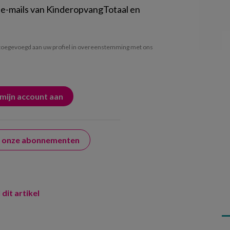
 e-mails van KinderopvangTotaal en
oegevoegd aan uw profiel in overeenstemming met ons
er onze abonnementen
 dit artikel