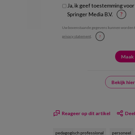
Ja, ik geef toestemming voor
Springer Media B.V.
?
Uw bovenstaande gegevens kunnen worden t
privacy statement
.
?
Bekijk hi
Reageer op dit artikel
Deel
pedagogisch professional
personeel