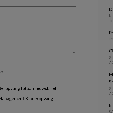
D
K
T
P
D
C
S
G
M
S
deropvangTotaal nieuwsbrief
S
G
 Management Kinderopvang
E
S