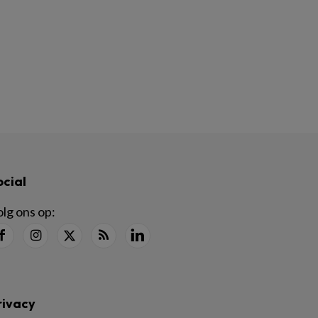
ocial
lg ons op:
rivacy