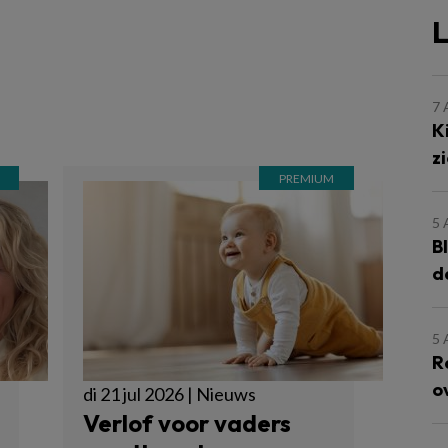
L
7
K
z
5
B
d
5
R
o
di 21 jul 2026 | Nieuws
Verlof voor vaders