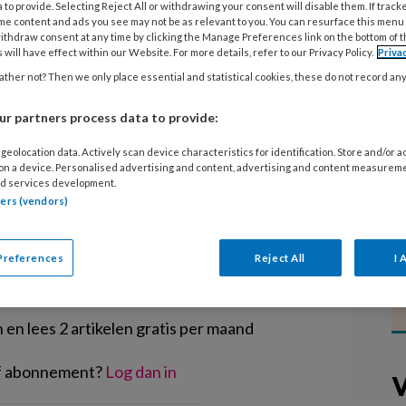
t vandaag de dag lastig is een baan te
 to provide. Selecting Reject All or withdrawing your consent will disable them. If track
me content and ads you see may not be as relevant to you. You can resurface this menu
p termijn verdwijnt één op de drie
ithdraw consent at any time by clicking the Manage Preferences link on the bottom of 
 will have effect within our Website. For more details, refer to our Privacy Policy.
Priva
ch medewerkers. Het UWV heeft het
ther not? Then we only place essential and statistical cookies, these do not record an
er nu officieel in de categorie
st.
r partners process data to provide:
geolocation data. Actively scan device characteristics for identification. Store and/or 
 on a device. Personalised advertising and content, advertising and content measurem
d services development.
tners (vendors)
EGISTREREN
Preferences
Reject All
I 
t artikel lezen?
en lees 2 artikelen gratis per maand
of abonnement?
Log dan in
V