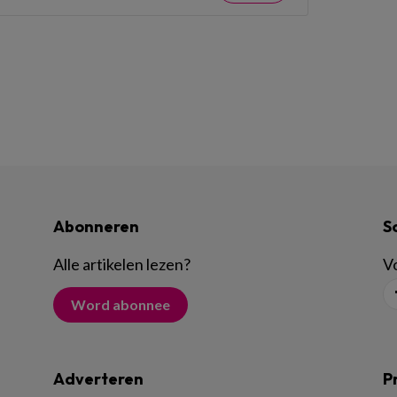
Abonneren
S
Alle artikelen lezen
?
Vo
Word abonnee
Adverteren
P