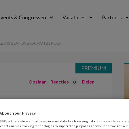
vents & Congressen
Vacatures
Partners
aal
R IS EEN ‘OVERSCHOTBEROEP’
PREMIUM
Opslaan
Reacties
Delen
0
edewerker is een
ep’
About Your Privacy
889
partners store and access personal data, like browsing data or unique identifiers, 
 Accept enables tracking technologies to support the purposes shown under we and our