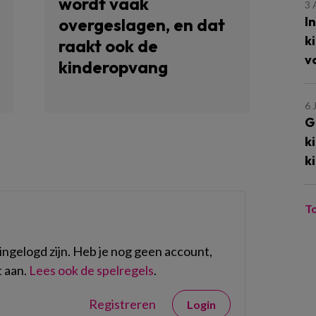
wordt vaak
3
I
overgeslagen, en dat
k
raakt ook de
v
kinderopvang
6 
G
k
k
T
ngelogd zijn. Heb je nog geen account,
 aan.
Lees ook de spelregels
.
Registreren
Login