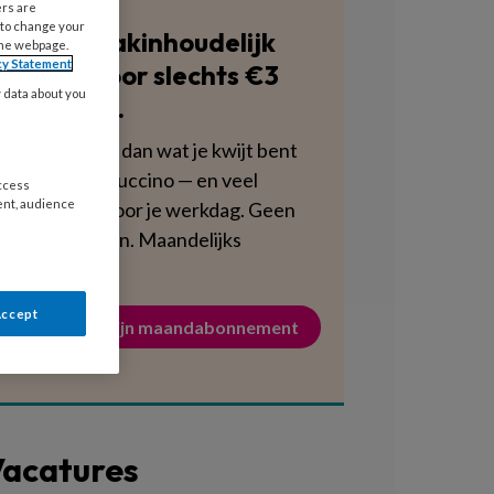
ers are
 to change your
Blijf vakinhoudelijk
the webpage.
cy Statement
scherp voor slechts €3
y data about you
per week.
Dat is minder dan wat je kwijt bent
aan een cappuccino — en veel
access
ent, audience
voedzamer voor je werkdag. Geen
verplichtingen. Maandelijks
opzegbaar.
Accept
Activeer mijn maandabonnement
acatures