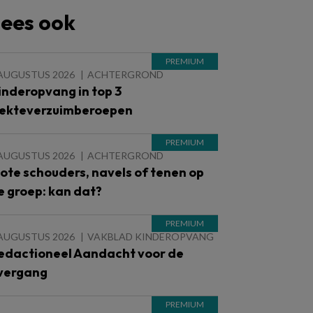
ees ook
 AUGUSTUS 2026
ACHTERGROND
inderopvang in top 3
iekteverzuimberoepen
 AUGUSTUS 2026
ACHTERGROND
lote schouders, navels of tenen op
e groep: kan dat?
 AUGUSTUS 2026
VAKBLAD KINDEROPVANG
edactioneel Aandacht voor de
vergang