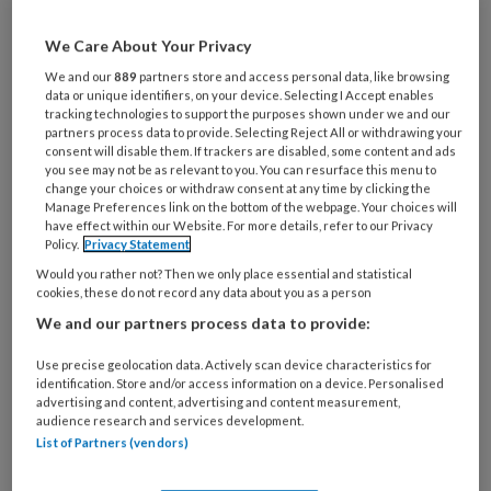
artikelen gratis per maand
We Care About Your Privacy
Al een account of abonnement?
Log dan in
We and our
889
partners store and access personal data, like browsing
data or unique identifiers, on your device. Selecting I Accept enables
tracking technologies to support the purposes shown under we and our
partners process data to provide. Selecting Reject All or withdrawing your
Wat
consent will disable them. If trackers are disabled, some content and ads
is
you see may not be as relevant to you. You can resurface this menu to
je
change your choices or withdraw consent at any time by clicking the
Manage Preferences link on the bottom of the webpage. Your choices will
e-
Kies
have effect within our Website. For more details, refer to our Privacy
mailadres?
Policy.
Privacy Statement
je
*
*
wachtwoord*
*
Would you rather not? Then we only place essential and statistical
cookies, these do not record any data about you as a person
Kies
We and our partners process data to provide:
je
functie
*
Use precise geolocation data. Actively scan device characteristics for
identification. Store and/or access information on a device. Personalised
Bij
advertising and content, advertising and content measurement,
welke
audience research and services development.
List of Partners (vendors)
organisatie
werk
Untitled