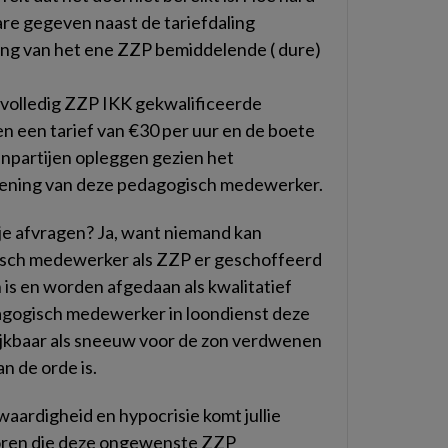
are gegeven naast de tariefdaling
ing van het ene ZZP bemiddelende ( dure)
m volledig ZZP IKK gekwalificeerde
 een tarief van €30 per uur en de boete
npartijen opleggen gezien het
ekening van deze pedagogisch medewerker.
je afvragen? Ja, want niemand kan
sch medewerker als ZZP er geschoffeerd
 is en worden afgedaan als kwalitatief
agogisch medewerker in loondienst deze
ijkbaar als sneeuw voor de zon verdwenen
an de orde is.
aardigheid en hypocrisie komt jullie
 oren die deze ongewenste ZZP