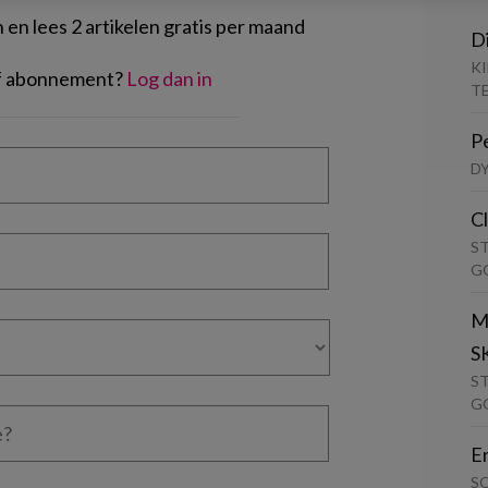
en lees 2 artikelen gratis per maand
D
K
of abonnement?
Log dan in
T
P
D
C
S
G
M
S
S
G
E
S