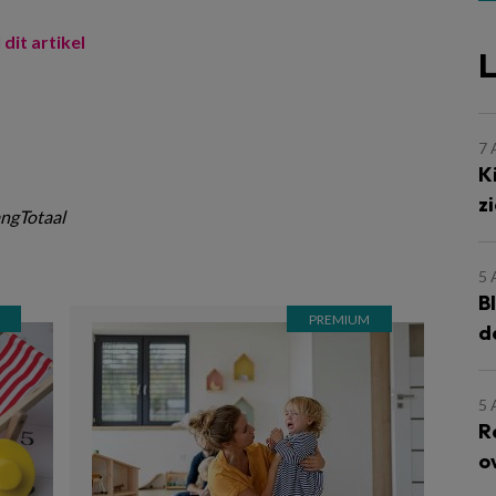
 dit artikel
L
7
K
z
ngTotaal
5
B
d
5
R
o