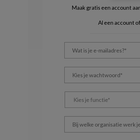
Maak gratis een account aan 
Al een account 
Wat
is
je
e-
Kies
mailadres?
je
*
*
wachtwoord*
*
Kies
je
functie
*
Bij
welke
organisatie
werk