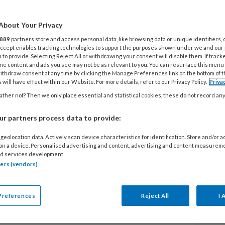
’
About Your Privacy
889
partners store and access personal data, like browsing data or unique identifiers, 
kinderopvang komt tot een
 Accept enables tracking technologies to support the purposes shown under we and our
 to provide. Selecting Reject All or withdrawing your consent will disable them. If track
deropvangorganisaties worden
me content and ads you see may not be as relevant to you. You can resurface this menu
aatregelen zoals het sluiten van
ithdraw consent at any time by clicking the Manage Preferences link on the bottom of 
 will have effect within our Website. For more details, refer to our Privacy Policy.
Priva
op. Het Expertisecentrum
ther not? Then we only place essential and statistical cookies, these do not record an
 (adjunct-)directeuren over dit
r partners process data to provide:
geolocation data. Actively scan device characteristics for identification. Store and/or 
 on a device. Personalised advertising and content, advertising and content measurem
d services development.
tners (vendors)
EGISTREREN
Preferences
Reject All
I 
V
t artikel lezen?