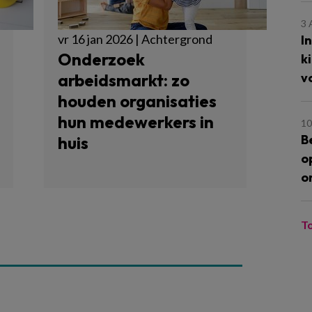
3
vr 16 jan 2026 | Achtergrond
I
Onderzoek
k
v
arbeidsmarkt: zo
houden organisaties
hun medewerkers in
10
B
huis
o
o
T