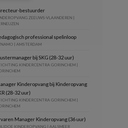
irecteur-bestuurder
INDEROPVANG ZEEUWS-VLAANDEREN |
ERNEUZEN
edagogisch professional spelinloop
YNAMO | AMSTERDAM
lustermanager bij SKG (28-32 uur)
TICHTING KINDERCENTRA GORINCHEM |
ORINCHEM
anager Kinderopvang bij Kinderopvang
KR (28-32 uur)
TICHTING KINDERCENTRA GORINCHEM |
ORINCHEM
rvaren Manager Kinderopvang (36 uur)
OLIDOE KINDEROPVANG | AALSMEER