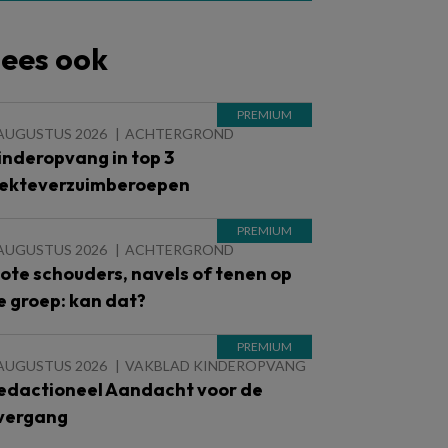
ees ook
 AUGUSTUS 2026
ACHTERGROND
inderopvang in top 3
iekteverzuimberoepen
 AUGUSTUS 2026
ACHTERGROND
lote schouders, navels of tenen op
e groep: kan dat?
 AUGUSTUS 2026
VAKBLAD KINDEROPVANG
edactioneel Aandacht voor de
vergang