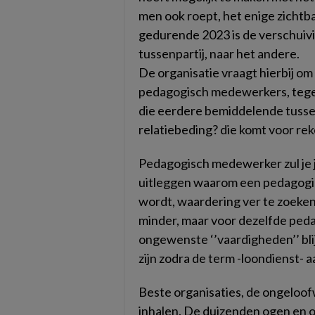
men ook roept, het enige zichtb
gedurende 2023 is de verschuiv
tussenpartij, naar het andere.
De organisatie vraagt hierbij o
pedagogisch medewerkers, tegen
die eerdere bemiddelende tusse
relatiebeding? die komt voor r
Pedagogisch medewerker zul je 
uitleggen waarom een pedagogi
wordt, waardering ver te zoeken
minder, maar voor dezelfde ped
ongewenste ‘’vaardigheden’’ bl
zijn zodra de term -loondienst- a
Beste organisaties, de ongeloofw
inhalen. De duizenden ogen en