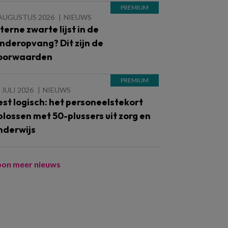
 AUGUSTUS 2026
NIEUWS
nterne zwarte lijst in de
inderopvang? Dit zijn de
oorwaarden
 JULI 2026
NIEUWS
est logisch: het personeelstekort
plossen met 50-plussers uit zorg en
nderwijs
oon meer nieuws