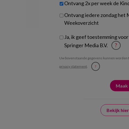
Untitled
Ontvang 2x per week de Kin
je?
Ontvang iedere zondag het
Weekoverzicht
Ja, ik geef toestemming voor
Springer Media B.V.
?
Uw bovenstaande gegevens kunnen worden t
privacy statement
.
?
Bekijk hi