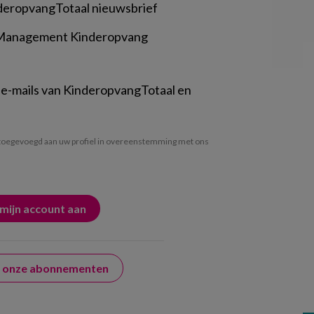
deropvangTotaal nieuwsbrief
 Management Kinderopvang
 e-mails van KinderopvangTotaal en
oegevoegd aan uw profiel in overeenstemming met ons
er onze abonnementen