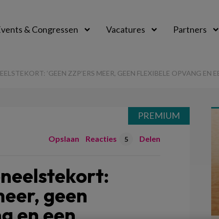
vents & Congressen
Vacatures
Partners
aal
ELSTEKORT: ‘GEEN ZZP’ERS MEER, GEEN FLEXIBELE OPVANG EN 
PREMIUM
Opslaan
Reacties
Delen
5
neelstekort:
meer, geen
ng en een