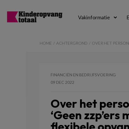
Vakinformatie
E
Kinderopvangtot
HOME
ACHTERGROND
OVER HET PERSONE
FINANCIËN EN BEDRIJFSVOERING
09 DEC 2022
Over het perso
‘Geen zzp’ers 
flexibele opva