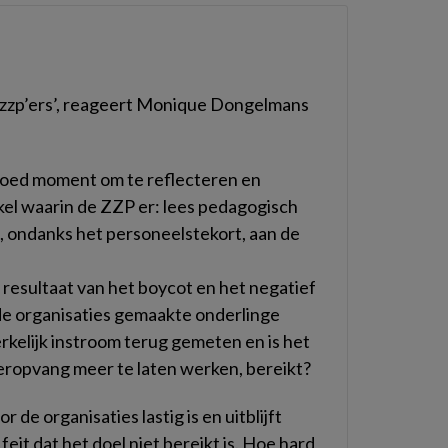
 zzp’ers’, reageert Monique Dongelmans
goed moment om te reflecteren en
el waarin de ZZP er: lees pedagogisch
 ondanks het personeelstekort, aan de
t resultaat van het boycot en het negatief
de organisaties gemaakte onderlinge
rkelijk instroom terug gemeten en is het
eropvang meer te laten werken, bereikt?
r de organisaties lastig is en uitblijft
eit dat het doel niet bereikt is. Hoe hard