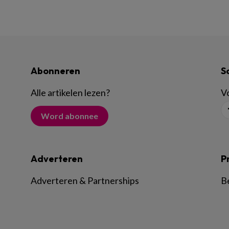
Abonneren
S
Alle artikelen lezen
?
Vo
Word abonnee
Adverteren
P
Adverteren & Partnerships
B