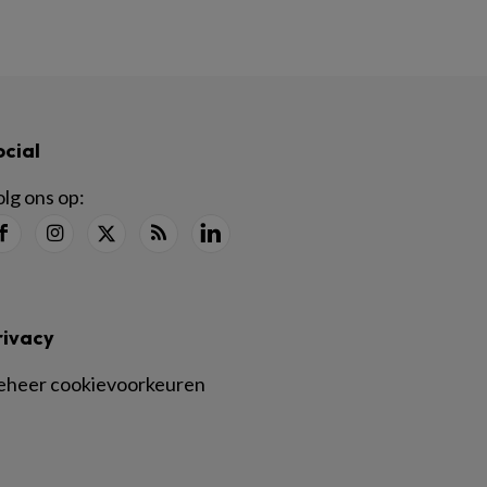
ocial
lg ons op:
rivacy
eheer cookievoorkeuren