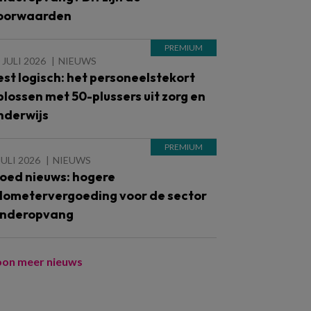
oorwaarden
 JULI 2026
NIEUWS
est logisch: het personeelstekort
plossen met 50-plussers uit zorg en
nderwijs
JULI 2026
NIEUWS
oed nieuws: hogere
ilometervergoeding voor de sector
inderopvang
oon meer nieuws