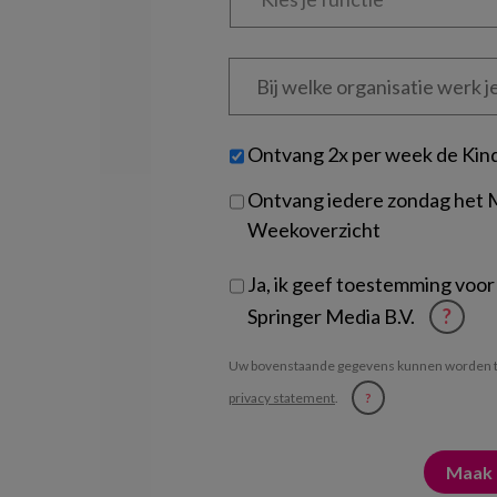
functie
*
Bij
welke
organisatie
werk
Untitled
Ontvang 2x per week de Kin
je?
Ontvang iedere zondag het
Weekoverzicht
Ja, ik geef toestemming voor
Springer Media B.V.
?
Uw bovenstaande gegevens kunnen worden t
privacy statement
.
?