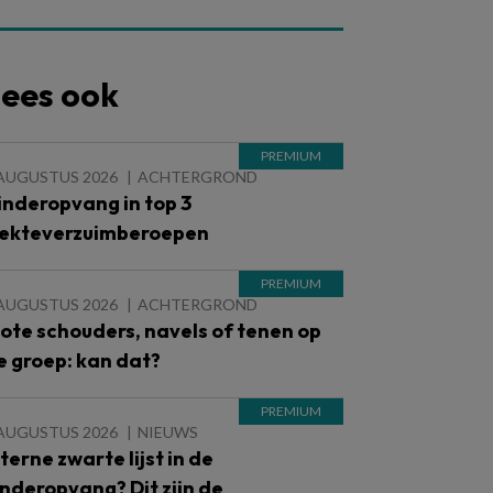
ees ook
 AUGUSTUS 2026
ACHTERGROND
inderopvang in top 3
iekteverzuimberoepen
 AUGUSTUS 2026
ACHTERGROND
lote schouders, navels of tenen op
e groep: kan dat?
 AUGUSTUS 2026
NIEUWS
nterne zwarte lijst in de
inderopvang? Dit zijn de