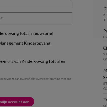
D
K
T
P
deropvangTotaal nieuwsbrief
D
 Management Kinderopvang
C
S
G
 e-mails van KinderopvangTotaal en
M
S
oegevoegd aan uw profiel in overeenstemming met ons
S
G
E
S