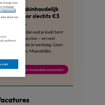
 to change your
the webpage.
Blijf vakinhoudelijk
cy Statement
scherp voor slechts €3
y data about you
per week.
Dat is minder dan wat je kwijt bent
access
aan een cappuccino — en veel
ent, audience
voedzamer voor je werkdag. Geen
verplichtingen. Maandelijks
opzegbaar.
Accept
Activeer mijn maandabonnement
acatures