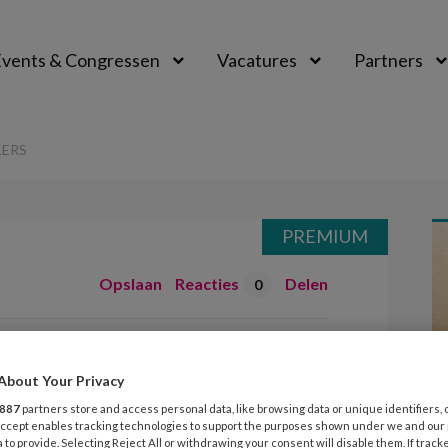
vents & Congressen
Vacatures
Partners
aal
LERS
PREMIUM
Opslaan
Reacties
Delen
0
wanbetalers
About Your Privacy
887
partners store and access personal data, like browsing data or unique identifiers, 
 Accept enables tracking technologies to support the purposes shown under we and our
 to provide. Selecting Reject All or withdrawing your consent will disable them. If track