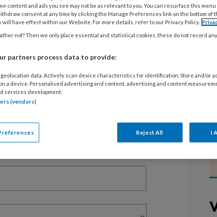
me content and ads you see may not be as relevant to you. You can resurface this menu
ithdraw consent at any time by clicking the Manage Preferences link on the bottom of 
 will have effect within our Website. For more details, refer to our Privacy Policy.
Priva
EGISTREREN
ther not? Then we only place essential and statistical cookies, these do not record an
t artikel lezen?
r partners process data to provide:
en lees 2 artikelen gratis per maand
geolocation data. Actively scan device characteristics for identification. Store and/or 
 on a device. Personalised advertising and content, advertising and content measurem
d services development.
of abonnement?
Log dan in
tners (vendors)
Preferences
Reject All
I 
V