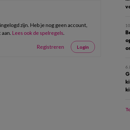
v
ngelogd zijn. Heb je nog geen account,
10
B
 aan.
Lees ook de spelregels
.
o
Registreren
Login
o
6 
G
k
k
T