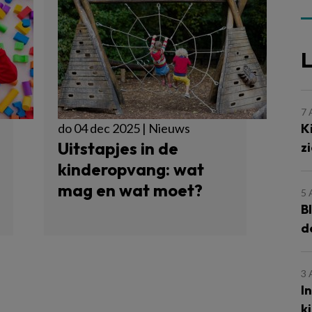
L
7
K
do 04 dec 2025 | Nieuws
Uitstapjes in de
z
kinderopvang: wat
mag en wat moet?
5
B
d
3
I
k