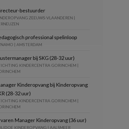
irecteur-bestuurder
INDEROPVANG ZEEUWS-VLAANDEREN |
ERNEUZEN
edagogisch professional spelinloop
YNAMO | AMSTERDAM
lustermanager bij SKG (28-32 uur)
TICHTING KINDERCENTRA GORINCHEM |
ORINCHEM
anager Kinderopvang bij Kinderopvang
KR (28-32 uur)
TICHTING KINDERCENTRA GORINCHEM |
ORINCHEM
rvaren Manager Kinderopvang (36 uur)
OLIDOE KINDEROPVANG | AALSMEER