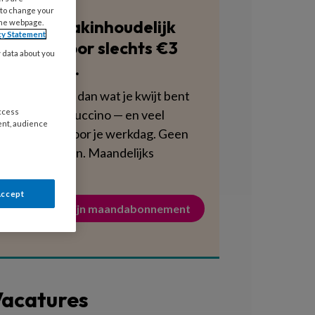
 to change your
Blijf vakinhoudelijk
the webpage.
cy Statement
scherp voor slechts €3
y data about you
per week.
Dat is minder dan wat je kwijt bent
aan een cappuccino — en veel
access
ent, audience
voedzamer voor je werkdag. Geen
verplichtingen. Maandelijks
opzegbaar.
Accept
Activeer mijn maandabonnement
acatures