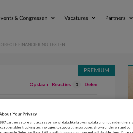
vents & Congressen
Vacatures
Partners
aal
DIRECTE FINANCIERING TESTEN
PREMIUM
Opslaan
Reacties
Delen
0
systeem directe
esten
About Your Privacy
887
partners store and access personal data, like browsing data or unique identifiers, 
 Accept enables tracking technologies to support the purposes shown under we and our
 to provide. Selecting Reject All or withdrawing your consent will disable them. If track