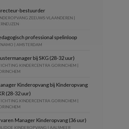
irecteur-bestuurder
INDEROPVANG ZEEUWS-VLAANDEREN |
ERNEUZEN
edagogisch professional spelinloop
YNAMO | AMSTERDAM
lustermanager bij SKG (28-32 uur)
TICHTING KINDERCENTRA GORINCHEM |
ORINCHEM
anager Kinderopvang bij Kinderopvang
KR (28-32 uur)
TICHTING KINDERCENTRA GORINCHEM |
ORINCHEM
rvaren Manager Kinderopvang (36 uur)
OLIDOE KINDEROPVANG | AALSMEER