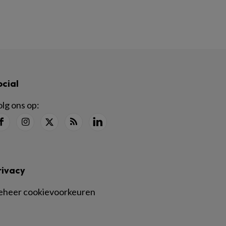
ocial
lg ons op:
rivacy
eheer cookievoorkeuren