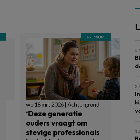
L
5
B
d
3
I
k
wo 18 mrt 2026 | Achtergrond
v
‘Deze generatie
ouders vraagt om
stevige professionals
10
B