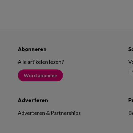
Abonneren
S
Alle artikelen lezen
?
Vo
Word abonnee
Adverteren
P
Adverteren & Partnerships
B