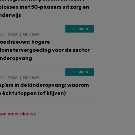
plossen met 50-plussers uit zorg en
nderwijs
JULI 2026
NIEUWS
oed nieuws: hogere
ilometervergoeding voor de sector
inderopvang
JULI 2026
NIEUWS
zp’ers in de kinderopvang: waarom
e écht stoppen (of blijven)
oon meer nieuws