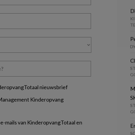
D
K
T
P
D
C
S
G
deropvangTotaal nieuwsbrief
M
S
 Management Kinderopvang
S
G
 e-mails van KinderopvangTotaal en
E
S