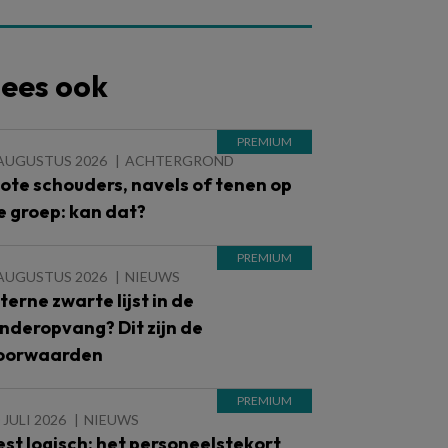
ees ook
 AUGUSTUS 2026
ACHTERGROND
lote schouders, navels of tenen op
e groep: kan dat?
 AUGUSTUS 2026
NIEUWS
nterne zwarte lijst in de
inderopvang? Dit zijn de
oorwaarden
 JULI 2026
NIEUWS
est logisch: het personeelstekort