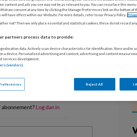
ysteem voor de directe financiering
me content and ads you see may not be as relevant to you. You can resurface this menu
ithdraw consent at any time by clicking the Manage Preferences link on the bottom of 
en testen. Deze testdag vindt op 5
 will have effect within our Website. For more details, refer to our Privacy Policy.
Priva
k jouw ouders hierop.
ther not? Then we only place essential and statistical cookies, these do not record an
r partners process data to provide:
geolocation data. Actively scan device characteristics for identification. Store and/or 
 on a device. Personalised advertising and content, advertising and content measurem
d services development.
EGISTREREN
tners (vendors)
t artikel lezen?
Preferences
Reject All
I 
en lees 2 artikelen gratis per maand
of abonnement?
Log dan in
V