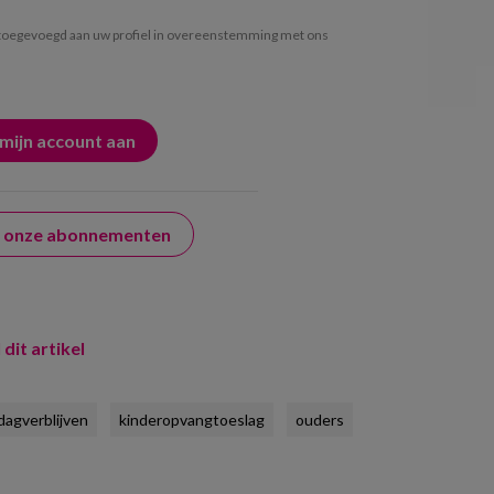
oegevoegd aan uw profiel in overeenstemming met ons
er onze abonnementen
 dit artikel
dagverblijven
kinderopvangtoeslag
ouders