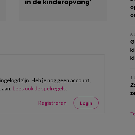
in de kinderopvang’
o
o
6 
G
k
k
1 
ngelogd zijn. Heb je nog geen account,
Z
 aan.
Lees ook de spelregels
.
z
Registreren
Login
T