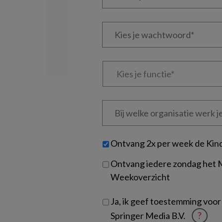
je
e-
Kies
mailadres?
je
*
*
wachtwoord*
*
Kies
je
functie
*
Bij
welke
organisatie
werk
Untitled
Ontvang 2x per week de Kin
je?
Ontvang iedere zondag het
Weekoverzicht
Ja, ik geef toestemming voor
Springer Media B.V.
?