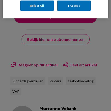
Reject All
I Accept
Bekijk hier onze abonnementen
Reageer op dit artikel
Deel dit artikel
Kinderdagverblijven
ouders
taalontwikkeling
VVE
Marianne Velsink