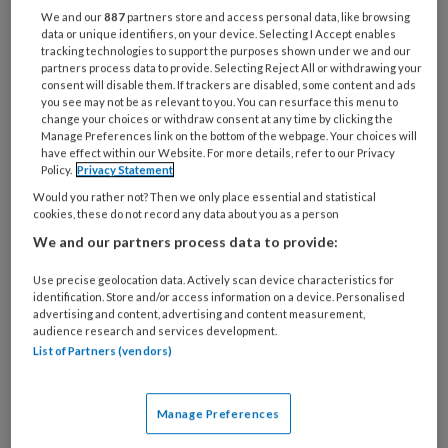
Bij
We and our
887
partners store and access personal data, like browsing
welke
data or unique identifiers, on your device. Selecting I Accept enables
tracking technologies to support the purposes shown under we and our
organisatie
partners process data to provide. Selecting Reject All or withdrawing your
werk
consent will disable them. If trackers are disabled, some content and ads
Untitled
Ontvang 2x per week de
je?
you see may not be as relevant to you. You can resurface this menu to
change your choices or withdraw consent at any time by clicking the
KinderopvangTotaal nieuwsbrief
Manage Preferences link on the bottom of the webpage. Your choices will
have effect within our Website. For more details, refer to our Privacy
Ontvang iedere zondag het
Policy.
Privacy Statement
Management Kinderopvang
Would you rather not? Then we only place essential and statistical
cookies, these do not record any data about you as a person
Weekoverzicht
We and our partners process data to provide:
Ja, ik geef toestemming voor e-mails
Use precise geolocation data. Actively scan device characteristics for
identification. Store and/or access information on a device. Personalised
van KinderopvangTotaal en
advertising and content, advertising and content measurement,
Springer Media B.V.
?
audience research and services development.
List of Partners (vendors)
Uw bovenstaande gegevens kunnen worden toegevoegd aan
uw profiel in overeenstemming met ons
privacy statement
.
Manage Preferences
?