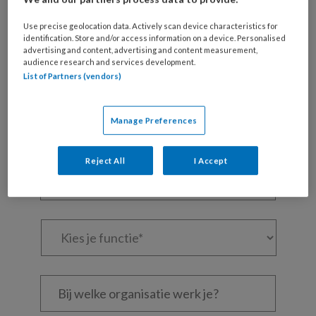
Maak gratis een account aan en lees 2
Use precise geolocation data. Actively scan device characteristics for
artikelen gratis per maand
identification. Store and/or access information on a device. Personalised
advertising and content, advertising and content measurement,
Al een account of abonnement?
Log dan in
audience research and services development.
List of Partners (vendors)
Wat
is
Manage Preferences
je
e-
Kies
Reject All
I Accept
mailadres?
je
*
*
wachtwoord*
*
Kies
je
functie
*
Bij
welke
organisatie