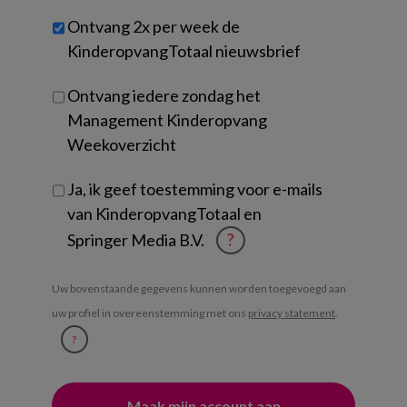
werk
Untitled
Ontvang 2x per week de
je?
KinderopvangTotaal nieuwsbrief
Ontvang iedere zondag het
Management Kinderopvang
Weekoverzicht
Ja, ik geef toestemming voor e-mails
van KinderopvangTotaal en
Springer Media B.V.
?
Uw bovenstaande gegevens kunnen worden toegevoegd aan
uw profiel in overeenstemming met ons
privacy statement
.
?