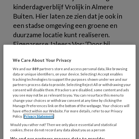
kinderdagverblijf Vrolijk in Almere
Buiten. Hier laten ze zien dat je ook in
een stadse omgeving een groene en
duurzame locatie kunt realiseren.
Eigenaresse Jaleesa Vos: ‘Door bij
kinderen hun liefde voor de natuur te
We Care About Your Privacy
stimuleren, gaan ze het normaal vinden
We and our
889
partners store and access personal data, like browsing
om zelf voor hun omgeving te zorgen.'
data or unique identifiers, on your device. Selecting I Accept enables
tracking technologies to support the purposes shown under we and our
partners process data to provide. Selecting Reject All or withdrawing your
Wanneer
consent will disable them. If trackers are disabled, some content and ads
you see may not be as relevant to you. You can resurface this menu to
change your choices or withdraw consent at any time by clicking the
Manage Preferences link on the bottom of the webpage. Your choices will
have effect within our Website. For more details, refer to our Privacy
REGISTREREN
Policy.
Privacy Statement
Would you rather not? Then we only place essential and statistical
Wil je dit artikel lezen?
cookies, these do not record any data about you as a person
We and our partners process data to provide: