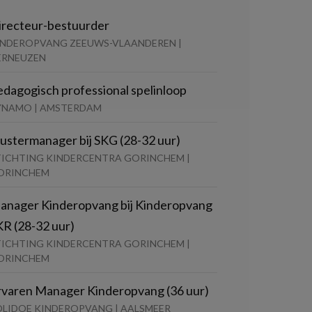
irecteur-bestuurder
INDEROPVANG ZEEUWS-VLAANDEREN |
ERNEUZEN
edagogisch professional spelinloop
YNAMO | AMSTERDAM
lustermanager bij SKG (28-32 uur)
TICHTING KINDERCENTRA GORINCHEM |
ORINCHEM
anager Kinderopvang bij Kinderopvang
KR (28-32 uur)
TICHTING KINDERCENTRA GORINCHEM |
ORINCHEM
rvaren Manager Kinderopvang (36 uur)
OLIDOE KINDEROPVANG | AALSMEER