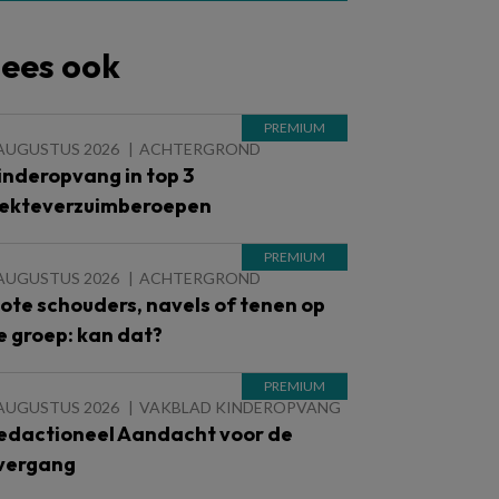
ees ook
 AUGUSTUS 2026
ACHTERGROND
inderopvang in top 3
iekteverzuimberoepen
 AUGUSTUS 2026
ACHTERGROND
lote schouders, navels of tenen op
e groep: kan dat?
 AUGUSTUS 2026
VAKBLAD KINDEROPVANG
edactioneel Aandacht voor de
vergang