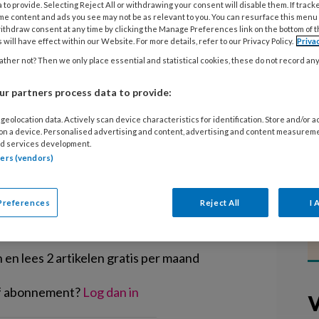
n de kinderopvang is de afgelopen
 to provide. Selecting Reject All or withdrawing your consent will disable them. If track
me content and ads you see may not be as relevant to you. You can resurface this menu
eweest. Dat geldt niet voor de
ithdraw consent at any time by clicking the Manage Preferences link on the bottom of 
 will have effect within our Website. For more details, refer to our Privacy Policy.
Priva
eslag. Kinderopvangondernemers
ther not? Then we only place essential and statistical cookies, these do not record an
laten stijgen om daar op te
eksbureau Buitenhek.
r partners process data to provide:
geolocation data. Actively scan device characteristics for identification. Store and/or 
 on a device. Personalised advertising and content, advertising and content measurem
d services development.
tners (vendors)
EGISTREREN
Preferences
Reject All
I 
t artikel lezen?
en lees 2 artikelen gratis per maand
of abonnement?
Log dan in
V