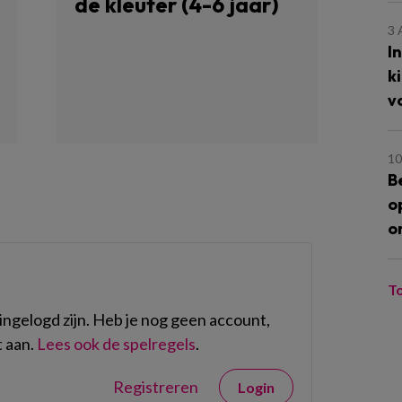
de kleuter (4-6 jaar)
3
I
k
v
10
B
o
o
T
ngelogd zijn. Heb je nog geen account,
 aan.
Lees ook de spelregels
.
Registreren
Login