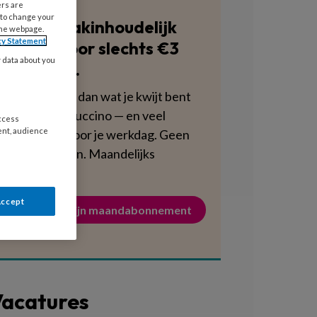
ers are
 to change your
Blijf vakinhoudelijk
the webpage.
cy Statement
scherp voor slechts €3
y data about you
per week.
Dat is minder dan wat je kwijt bent
aan een cappuccino — en veel
access
ent, audience
voedzamer voor je werkdag. Geen
verplichtingen. Maandelijks
opzegbaar.
Accept
Activeer mijn maandabonnement
acatures