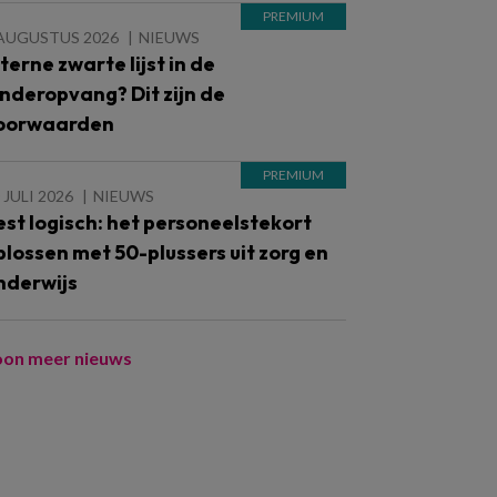
 AUGUSTUS 2026
NIEUWS
nterne zwarte lijst in de
inderopvang? Dit zijn de
oorwaarden
 JULI 2026
NIEUWS
est logisch: het personeelstekort
plossen met 50-plussers uit zorg en
nderwijs
oon meer nieuws