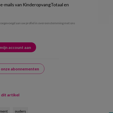
 e-mails van KinderopvangTotaal en
oegevoegd aan uw profiel in overeenstemming met ons
er onze abonnementen
 dit artikel
ment
ouders