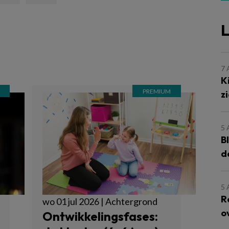
L
7
K
z
5
B
d
5
R
wo 01 jul 2026 | Achtergrond
o
Ontwikkelingsfases: