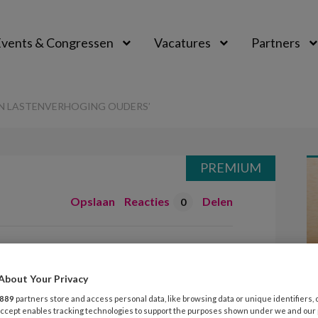
vents & Congressen
Vacatures
Partners
aal
AN LASTENVERHOGING OUDERS’
PREMIUM
Opslaan
Reacties
Delen
0
 debet aan
g ouders’
About Your Privacy
889
partners store and access personal data, like browsing data or unique identifiers, 
 Accept enables tracking technologies to support the purposes shown under we and our