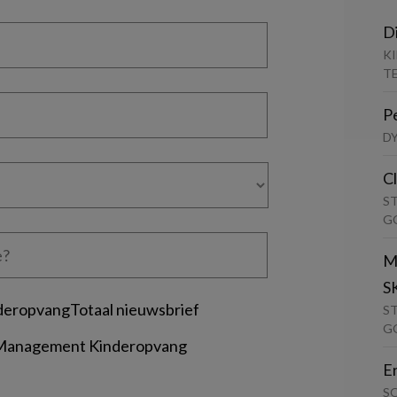
D
K
T
P
D
C
S
G
M
S
deropvangTotaal nieuwsbrief
S
G
 Management Kinderopvang
E
S