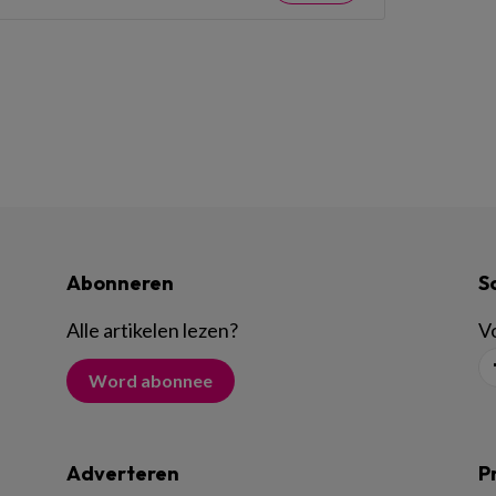
Abonneren
S
Alle artikelen lezen
?
Vo
Word abonnee
Adverteren
P