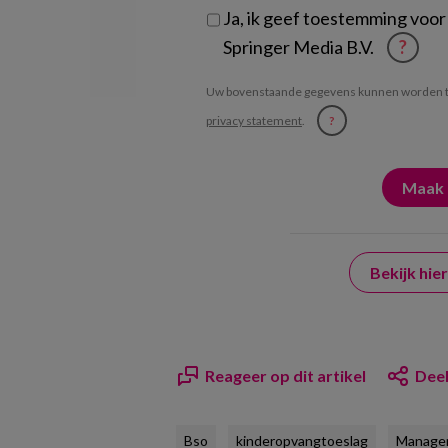
Ja, ik geef toestemming voor
Springer Media B.V.
?
Uw bovenstaande gegevens kunnen worden t
privacy statement
.
?
Bekijk hi
Reageer op dit artikel
Deel
Bso
kinderopvangtoeslag
Manage