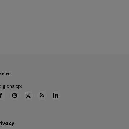
ocial
lg ons op:
rivacy