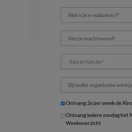
Wat
is
je
e-
Kies
mailadres?
je
*
*
wachtwoord*
*
Kies
je
functie
*
Bij
welke
organisatie
werk
Untitled
Ontvang 2x per week de Kin
je?
Ontvang iedere zondag het
Weekoverzicht